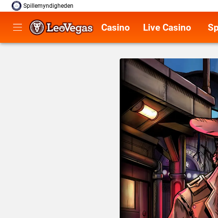
Spillemyndigheden
Casino
Live Casino
Sp