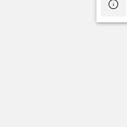
CASINO
Populære Spil
Nyeste Spil
Leovegas Originals
Spilleautomater
Jackpot Spil
Megaways