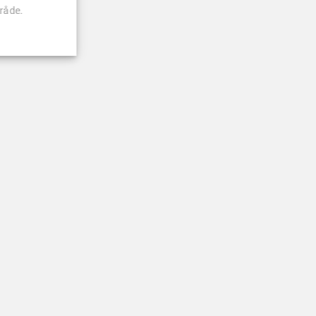
mråde.
LEOVEGAS
Om Os
Mobil Apps
Bonusvilkår
Blog
Affiliates
Ansvarligt spil