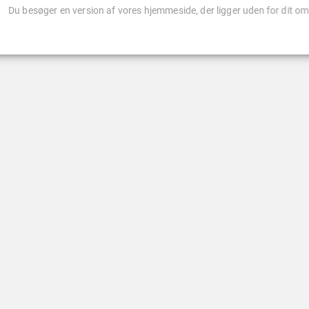
Du besøger en version af vores hjemmeside, der ligger uden for dit o
LIVE CASINO
SPORTS
Nyheder
Live lige nu
Populære
Fodbold Odds
LeoVegas Eksklusive
Superliga Odds
Roulette
Tennis Odds
Blackjack
Formel 1 Odds
Baccarat
Mine Spil