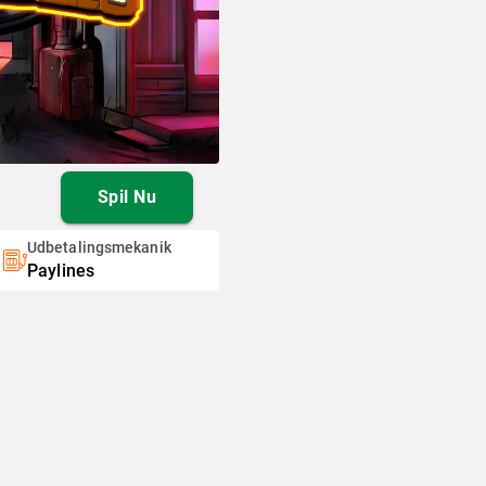
Spil Nu
Udbetalingsmekanik
Paylines