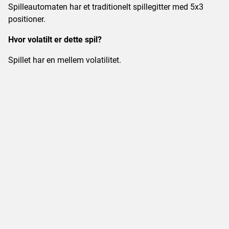
Spilleautomaten har et traditionelt spillegitter med 5x3
positioner.
Hvor volatilt er dette spil?
Spillet har en mellem volatilitet.