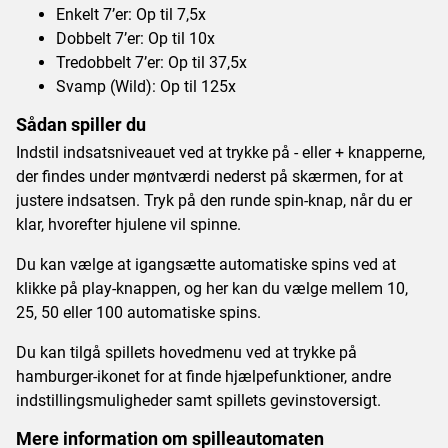
Enkelt 7’er: Op til 7,5x
Dobbelt 7’er: Op til 10x
Tredobbelt 7’er: Op til 37,5x
Svamp (Wild): Op til 125x
Sådan spiller du
Indstil indsatsniveauet ved at trykke på - eller + knapperne,
der findes under møntværdi nederst på skærmen, for at
justere indsatsen. Tryk på den runde spin-knap, når du er
klar, hvorefter hjulene vil spinne.
Du kan vælge at igangsætte automatiske spins ved at
klikke på play-knappen, og her kan du vælge mellem 10,
25, 50 eller 100 automatiske spins.
Du kan tilgå spillets hovedmenu ved at trykke på
hamburger-ikonet for at finde hjælpefunktioner, andre
indstillingsmuligheder samt spillets gevinstoversigt.
Mere information om spilleautomaten