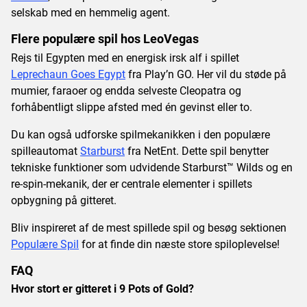
selskab med en hemmelig agent.
Flere populære spil hos LeoVegas
Rejs til Egypten med en energisk irsk alf i spillet
Leprechaun Goes Egypt
fra Play’n GO. Her vil du støde på
mumier, faraoer og endda selveste Cleopatra og
forhåbentligt slippe afsted med én gevinst eller to.
Du kan også udforske spilmekanikken i den populære
spilleautomat
Starburst
fra NetEnt. Dette spil benytter
tekniske funktioner som udvidende Starburst™ Wilds og en
re-spin-mekanik, der er centrale elementer i spillets
opbygning på gitteret.
Bliv inspireret af de mest spillede spil og besøg sektionen
Populære Spil
for at finde din næste store spiloplevelse!
FAQ
Hvor stort er gitteret i 9 Pots of Gold?