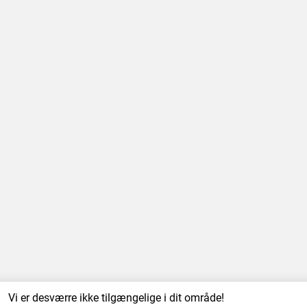
Vi er desværre ikke tilgængelige i dit område!