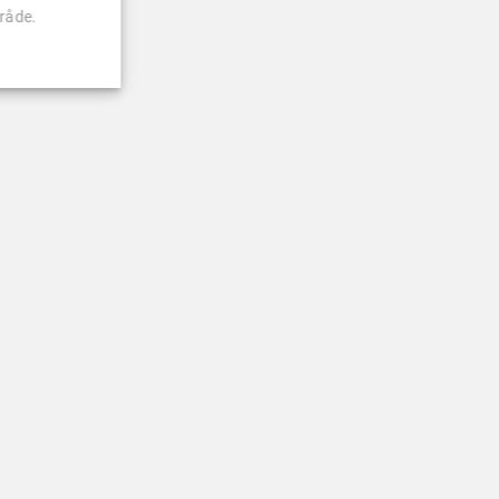
mråde.
LEOVEGAS
Om Os
Mobil Apps
Bonusvilkår
Blog
Affiliates
Ansvarligt spil