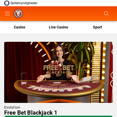
Spillemyndigheden
Casino
Live Casino
Sport
Evolution
Free Bet Blackjack 1