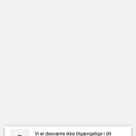
Vi er desværre ikke tilgængelige i dit