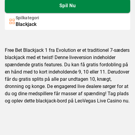
Spil Nu
Spilkategori
Blackjack
Free Bet Blackjack 1 fra Evolution er et traditionel 7-sæders
blackjack med et twist! Denne liveversion indeholder
spændende gratis features. Du kan få gratis fordobling på
en hånd med to kort indeholdende 9, 10 eller 11. Derudover
får du gratis splits på alle par undtagen 10, knægt,
dronning og konge. De engagered live dealere sørger for at
du og dine medspillere får masser af spænding! Tag plads
og oplev dette blackjack-bord på LeoVegas Live Casino nu.