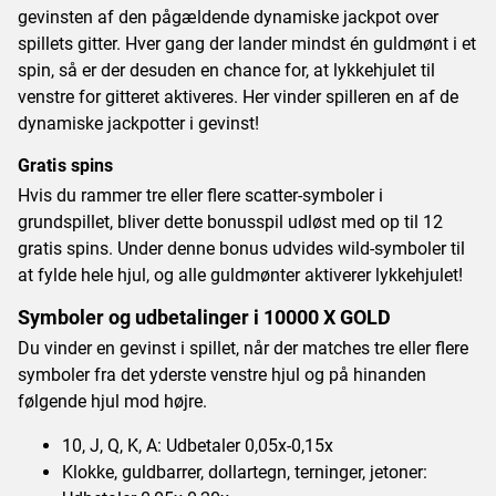
gevinsten af den pågældende dynamiske jackpot over
spillets gitter. Hver gang der lander mindst én guldmønt i et
spin, så er der desuden en chance for, at lykkehjulet til
venstre for gitteret aktiveres. Her vinder spilleren en af de
dynamiske jackpotter i gevinst!
Gratis spins
Hvis du rammer tre eller flere scatter-symboler i
grundspillet, bliver dette bonusspil udløst med op til 12
gratis spins. Under denne bonus udvides wild-symboler til
at fylde hele hjul, og alle guldmønter aktiverer lykkehjulet!
Symboler og udbetalinger i 10000 X GOLD
Du vinder en gevinst i spillet, når der matches tre eller flere
symboler fra det yderste venstre hjul og på hinanden
følgende hjul mod højre.
10, J, Q, K, A: Udbetaler 0,05x-0,15x
Klokke, guldbarrer, dollartegn, terninger, jetoner: