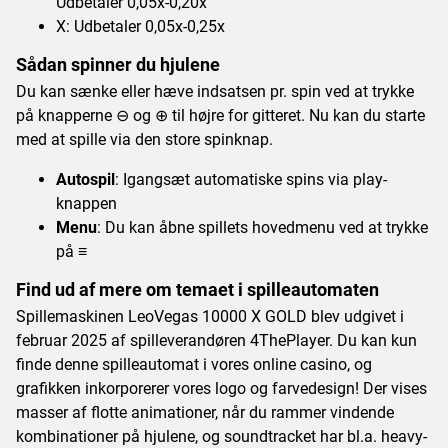
Udbetaler 0,05x-0,20x
X: Udbetaler 0,05x-0,25x
Sådan spinner du hjulene
Du kan sænke eller hæve indsatsen pr. spin ved at trykke
på knapperne ⊖ og ⊕ til højre for gitteret. Nu kan du starte
med at spille via den store spinknap.
Autospil
: Igangsæt automatiske spins via play-
knappen
Menu
: Du kan åbne spillets hovedmenu ved at trykke
på ≡
Find ud af mere om temaet i spilleautomaten
Spillemaskinen LeoVegas 10000 X GOLD blev udgivet i
februar 2025 af spilleverandøren 4ThePlayer. Du kan kun
finde denne spilleautomat i vores online casino, og
grafikken inkorporerer vores logo og farvedesign! Der vises
masser af flotte animationer, når du rammer vindende
kombinationer på hjulene, og soundtracket har bl.a. heavy-