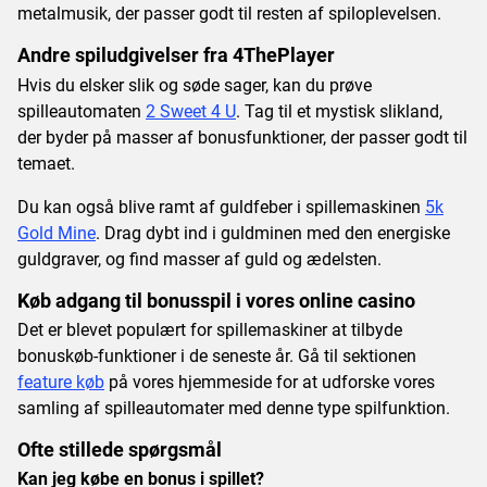
metalmusik, der passer godt til resten af spiloplevelsen.
Andre spiludgivelser fra 4ThePlayer
Hvis du elsker slik og søde sager, kan du prøve
spilleautomaten
2 Sweet 4 U
. Tag til et mystisk slikland,
der byder på masser af bonusfunktioner, der passer godt til
temaet.
Du kan også blive ramt af guldfeber i spillemaskinen
5k
Gold Mine
. Drag dybt ind i guldminen med den energiske
guldgraver, og find masser af guld og ædelsten.
Køb adgang til bonusspil i vores online casino
Det er blevet populært for spillemaskiner at tilbyde
bonuskøb-funktioner i de seneste år. Gå til sektionen
feature køb
på vores hjemmeside for at udforske vores
samling af spilleautomater med denne type spilfunktion.
Ofte stillede spørgsmål
Kan jeg købe en bonus i spillet?