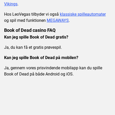
Vikings
.
Hos LeoVegas tilbyder vi også
klassiske spilleautomater
og spil med funktionen
MEGAWAYS
.
Book of Dead casino FAQ
Kan jeg spille Book of Dead gratis?
Ja, du kan få et gratis prøvespil.
Kan jeg spille Book of Dead på mobilen?
Ja, gennem vores prisvindende mobilapp kan du spille
Book of Dead på både Android og iOS.