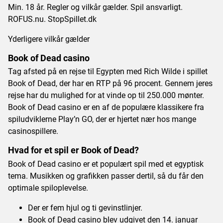
Min. 18 år. Regler og vilkår gælder. Spil ansvarligt.
ROFUS.nu. StopSpillet.dk
Yderligere vilkår gælder
Book of Dead casino
Tag afsted på en rejse til Egypten med Rich Wilde i spillet
Book of Dead, der har en RTP på 96 procent. Gennem jeres
rejse har du mulighed for at vinde op til 250.000 mønter.
Book of Dead casino er en af de populære klassikere fra
spiludviklerne Play’n GO, der er hjertet nær hos mange
casinospillere.
Hvad for et spil er Book of Dead?
Book of Dead casino er et populært spil med et egyptisk
tema. Musikken og grafikken passer dertil, så du får den
optimale spiloplevelse.
Der er fem hjul og ti gevinstlinjer.
Book of Dead casino blev udgivet den 14. januar