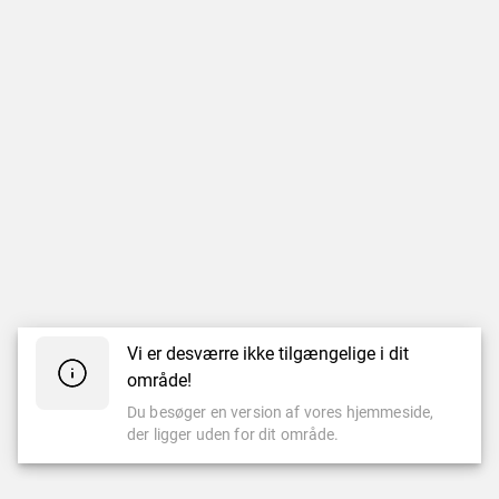
Vi er desværre ikke tilgængelige i dit
område!
Du besøger en version af vores hjemmeside,
der ligger uden for dit område.