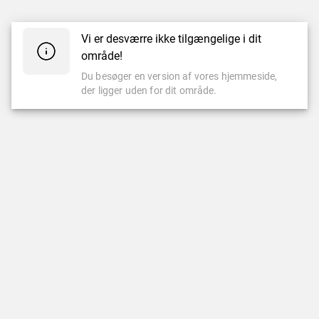
Vi er desværre ikke tilgængelige i dit
område!
Du besøger en version af vores hjemmeside,
der ligger uden for dit område.
Fodbold Odds hos LeoVegas