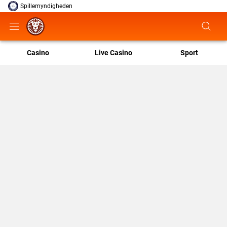
Spillemyndigheden
Casino
Live Casino
Sport