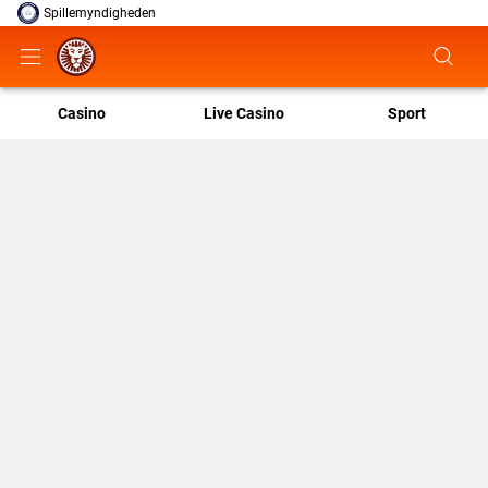
Spillemyndigheden
Casino
Live Casino
Sport