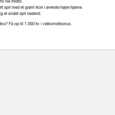
to via mobil.
t spil med et grønt ikon i øverste højre hjørne.
lg et andet spil nederst.
nu? Få op til 1.000 kr. i velkomstbonus.