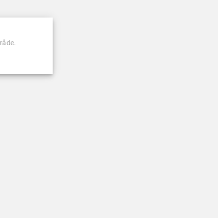
mråde.
LEOVEGAS
Om Os
Mobil Apps
Bonusvilkår