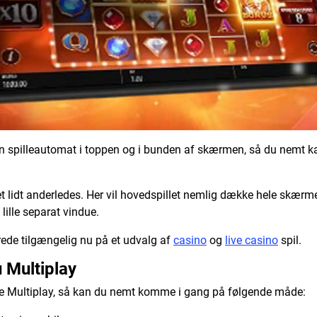
r en spilleautomat i toppen og i bunden af skærmen, så du nemt k
et lidt anderledes. Her vil hovedspillet nemlig dække hele skærme
lille separat vindue.
rede tilgængelig nu på et udvalg af
casino
og
live casino
spil.
u Multiplay
pille Multiplay, så kan du nemt komme i gang på følgende måde: