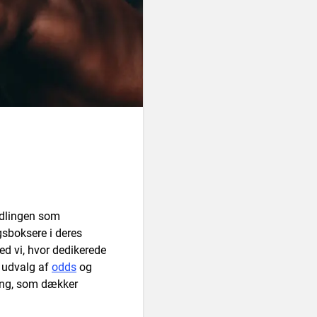
andlingen som
gsboksere i deres
ed vi, hvor dedikerede
rt udvalg af
odds
og
ing, som dækker