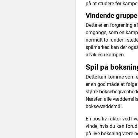
på at studere før kampe
Vindende gruppe
Dette er en forgrening af
omgange, som en kamp a
normalt to runder i stede
spilmarked kan der også
afvikles i kampen.
Spil på boksning
Dette kan komme som en 
er en god måde at følge 
større boksebegivenheder.
Næsten alle væddemålstyp
boksevæddemål.
En positiv faktor ved liv
vinde, hvis du kan forud
på live boksning være n