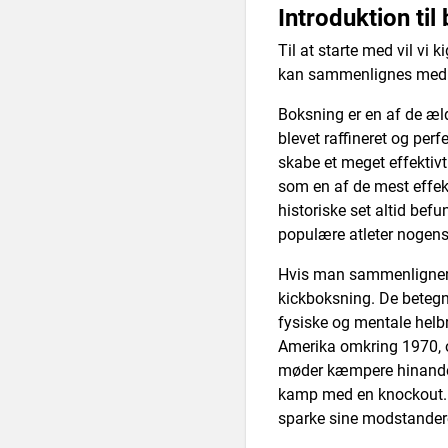
Introduktion til
Til at starte med vil v
kan sammenlignes med a
Boksning er en af ​​de
blevet raffineret og perf
skabe et meget effektiv
som en af de mest effek
historiske set altid bef
populære atleter nogen
Hvis man sammenligner 
kickboksning. De betegn
fysiske og mentale helbr
Amerika omkring 1970, o
møder kæmpere hinanden 
kamp med en knockout. D
sparke sine modstander