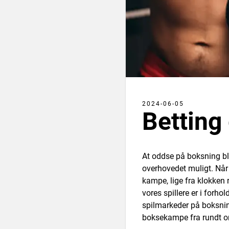
2024-06-05
Betting
At oddse på boksning bli
overhovedet muligt. Når 
kampe, lige fra klokken 
vores spillere er i forhold
spilmarkeder på boksnin
boksekampe fra rundt o