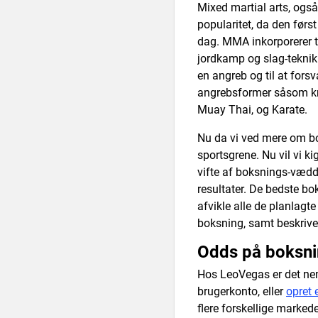
Mixed martial arts, ogs
popularitet, da den før
dag. MMA inkorporerer te
jordkamp og slag-teknikk
en angreb og til at fors
angrebsformer såsom kn
Muay Thai, og Karate.
Nu da vi ved mere om bo
sportsgrene. Nu vil vi 
vifte af boksnings-vædde
resultater. De bedste 
afvikle alle de planlag
boksning, samt beskrive
Odds på boksn
Hos LeoVegas er det n
brugerkonto, eller
opret 
flere forskellige marked