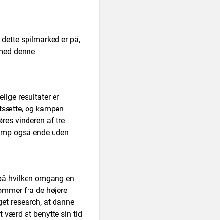
dette spilmarked er på,
 med denne
lige resultater er
ortsætte, og kampen
res vinderen af tre
 kamp også ende uden
t på hvilken omgang en
kommer fra de højere
get research, at danne
 værd at benytte sin tid