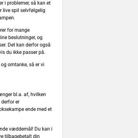
r i problemer, så kan et
live spil selvfølgelig
kampen.
cerer for mange
dine beslutninger, og
ser. Det kan derfor også
vis du ikke passer på.
 og omtanke, så er vi
nger bl.a. af, hvilken
derfor er
t boksekampe ende med et
dende væddemål! Du kan i
 tilbagebetalt din