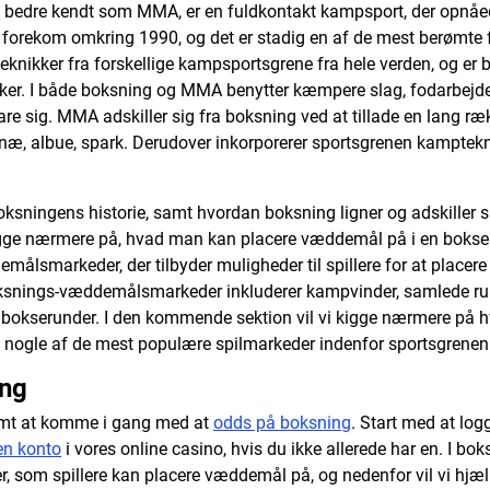
å bedre kendt som MMA, er en fuldkontakt kampsport, der opnåed
st forekom omkring 1990, og det er stadig en af de mest berømte 
knikker fra forskellige kampsportsgrene fra hele verden, og er 
er. I både boksning og MMA benytter kæmpere slag, fodarbejde og
vare sig. MMA adskiller sig fra boksning ved at tillade en lang ræ
æ, albue, spark. Derudover inkorporerer sportsgrenen kamptekn
ksningens historie, samt hvordan boksning ligner og adskiller s
kigge nærmere på, hvad man kan placere væddemål på i en bokse
målsmarkeder, der tilbyder muligheder til spillere for at placere
boksnings-væddemålsmarkeder inkluderer kampvinder, samlede r
te bokserunder. I den kommende sektion vil vi kigge nærmere på 
 nogle af de mest populære spilmarkeder indenfor sportsgrenen
ing
emt at komme i gang med at
odds på boksning
. Start med at log
en konto
i vores online casino, hvis du ikke allerede har en. I b
er, som spillere kan placere væddemål på, og nedenfor vil vi hjæ