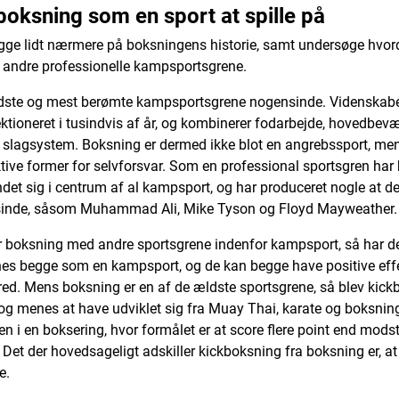
 boksning som en sport at spille på
i kigge lidt nærmere på boksningens historie, samt undersøge hv
ndre professionelle kampsportsgrene.
 ældste og mest berømte kampsportsgrene nogensinde. Videnskab
ektioneret i tusindvis af år, og kombinerer fodarbejde, hovedbevæ
t slagsystem. Boksning er dermed ikke blot en angrebssport, men
tive former for selvforsvar. Som en professional sportsgren ha
undet sig i centrum af al kampsport, og har produceret nogle at 
sinde, såsom Muhammad Ali, Mike Tyson og Floyd Mayweather.
boksning med andre sportsgrene indenfor kampsport, så har d
es begge som en kampsport, og de kan begge have positive effe
ed. Mens boksning er en af de ældste sportsgrene, så blev kickb
g menes at have udviklet sig fra Muay Thai, karate og boksning
i en boksering, hvor formålet er at score flere point end modsta
et der hovedsageligt adskiller kickboksning fra boksning er, a
e.