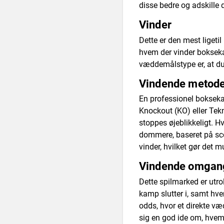
disse bedre og adskille
Vinder
Dette er den mest liget
hvem der vinder boksek
væddemålstype er, at du 
Vindende metod
En professionel boksekam
Knockout (KO) eller Tekn
stoppes øjeblikkeligt. H
dommere, baseret på sco
vinder, hvilket gør det mu
Vindende omgan
Dette spilmarked er utro
kamp slutter i, samt hv
odds, hvor et direkte væ
sig en god ide om, hvem 