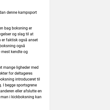
ordan denne kampsport
en bag boksning er
gelser og slag til at
 er faktisk også anset
r boksning også
de mest kendte og
et mange ligheder med
kter for deltageres
oksning introduceret til
. I begge sportsgrene
nderen eller afslutte en
t man i kickboksning kan