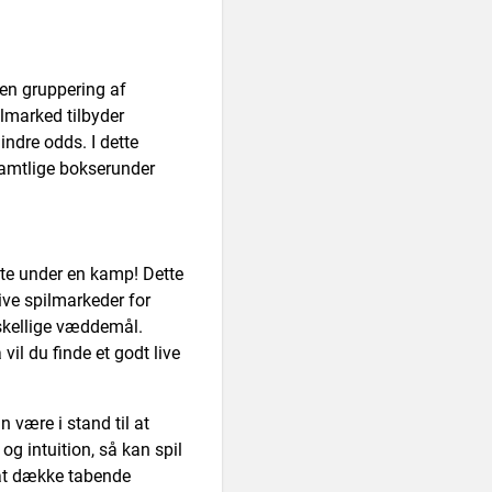
 en gruppering af
marked tilbyder
indre odds. I dette
samtlige bokserunder
kte under en kamp! Dette
ive spilmarkeder for
orskellige væddemål.
il du finde et godt live
n være i stand til at
g intuition, så kan spil
 at dække tabende