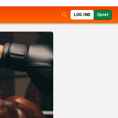
LOG IND
Opret