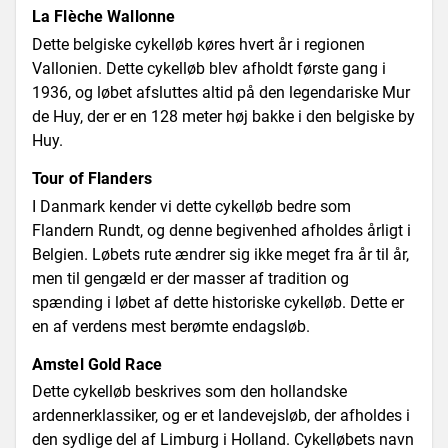
La Flèche Wallonne
Dette belgiske cykelløb køres hvert år i regionen
Vallonien. Dette cykelløb blev afholdt første gang i
1936, og løbet afsluttes altid på den legendariske Mur
de Huy, der er en 128 meter høj bakke i den belgiske by
Huy.
Tour of Flanders
I Danmark kender vi dette cykelløb bedre som
Flandern Rundt, og denne begivenhed afholdes årligt i
Belgien. Løbets rute ændrer sig ikke meget fra år til år,
men til gengæld er der masser af tradition og
spænding i løbet af dette historiske cykelløb. Dette er
en af verdens mest berømte endagsløb.
Amstel Gold Race
Dette cykelløb beskrives som den hollandske
ardennerklassiker, og er et landevejsløb, der afholdes i
den sydlige del af Limburg i Holland. Cykelløbets navn