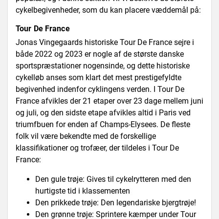
cykelbegivenheder, som du kan placere væddemål på:
Tour De France
Jonas Vingegaards historiske Tour De France sejre i
både 2022 og 2023 er nogle af de største danske
sportspræstationer nogensinde, og dette historiske
cykelløb anses som klart det mest prestigefyldte
begivenhed indenfor cyklingens verden. I Tour De
France afvikles der 21 etaper over 23 dage mellem juni
og juli, og den sidste etape afvikles altid i Paris ved
triumfbuen for enden af ​​Champs-Elysees. De fleste
folk vil være bekendte med de forskellige
klassifikationer og trofæer, der tildeles i Tour De
France:
Den gule trøje: Gives til cykelrytteren med den
hurtigste tid i klassementen
Den prikkede trøje: Den legendariske bjergtrøje!
Den grønne trøje: Sprintere kæmper under Tour