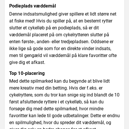
Podieplads væddemål
Denne indsatsmulighed giver spillere et lidt større net
at fiske med! Hvis du spiller på, at en bestemt rytter
slutter et cykelløb på en podieplads, så er dit
væddemål placeret på om cykelrytteren slutter på
enten første-, anden- eller tredjepladsen. Oddsene er
ikke lige så gode som for en direkte vinder indsats,
men til gengæld vil væddemål på klare favoritter ofte
give dig et afkast.
Top 10-placering
Med dette spilmarked kan du begynde at blive lidt
mere kreativ med din betting. Hvis der f.eks. er
cykelryttere, som du tror kan snige sig ind blandt de 10
først afsluttende ryttere i et cykelløb, så kan du
forsøge dig med dette spilmarked, hvor mindre
favoritter kan lede til gode udbetalinger. Dette er endnu
en spilmulighed, hvor du spreder dit væddemål, og