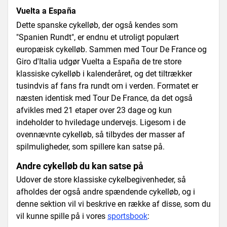
Vuelta a España
Dette spanske cykelløb, der også kendes som
"Spanien Rundt", er endnu et utroligt populært
europæisk cykelløb. Sammen med Tour De France og
Giro d'Italia udgør Vuelta a España de tre store
klassiske cykelløb i kalenderåret, og det tiltrækker
tusindvis af fans fra rundt om i verden. Formatet er
næsten identisk med Tour De France, da det også
afvikles med 21 etaper over 23 dage og kun
indeholder to hviledage undervejs. Ligesom i de
ovennævnte cykelløb, så tilbydes der masser af
spilmuligheder, som spillere kan satse på.
Andre cykelløb du kan satse på
Udover de store klassiske cykelbegivenheder, så
afholdes der også andre spændende cykelløb, og i
denne sektion vil vi beskrive en række af disse, som du
vil kunne spille på i vores
sportsbook
: