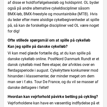
af disse er holdforfølgelsesløb og holdsprint. OL byder
også på andre alternative cykeldiscipliner såsom
BMX-løb, BMX-freestyle og mountainbike (MTB). Hvis
du leder efter mere alsidige cykelbegivenheder at spille
på, så kan de forskellige discipliner ved OL være noget
for dig!
Ofte stillede spørgsmål om at spille på cykelløb
Kan jeg spille på danske cykelløb?
Vi kan med glæde fortælle dig, at du kan spille på
danske cykelløb online. PostNord Danmark Rundt er et
dansk cykelløb med flere etaper, der afvikles over en
flerdagsperiode i august. Cykelryttere konkurrerer mod
hinanden i klassementer, der minder meget om dem
man ser i f.eks. Tour De France, og du vil se masser af
danske deltagere i feltet!
Hvordan kan vejrforhold påvirke betting på cykling?
Vejrforholdene kan have en væsentlig indflydelse på et