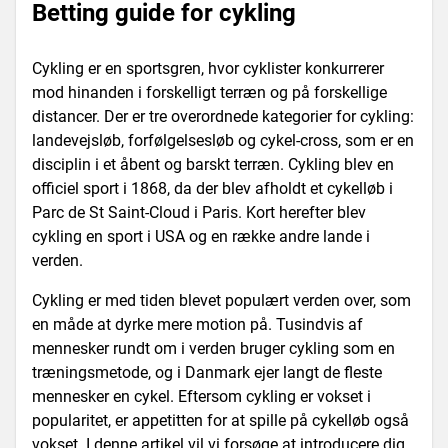
Betting guide for cykling
Cykling er en sportsgren, hvor cyklister konkurrerer
mod hinanden i forskelligt terræn og på forskellige
distancer. Der er tre overordnede kategorier for cykling:
landevejsløb, forfølgelsesløb og cykel-cross, som er en
disciplin i et åbent og barskt terræn. Cykling blev en
officiel sport i 1868, da der blev afholdt et cykelløb i
Parc de St Saint-Cloud i Paris. Kort herefter blev
cykling en sport i USA og en række andre lande i
verden.
Cykling er med tiden blevet populært verden over, som
en måde at dyrke mere motion på. Tusindvis af
mennesker rundt om i verden bruger cykling som en
træningsmetode, og i Danmark ejer langt de fleste
mennesker en cykel. Eftersom cykling er vokset i
popularitet, er appetitten for at spille på cykelløb også
vokset. I denne artikel vil vi forsøge at introducere dig