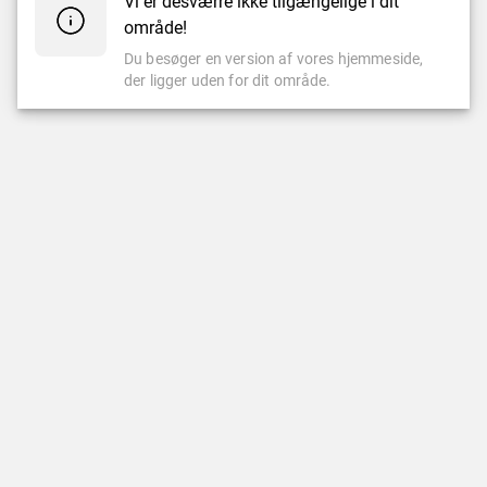
Vi er desværre ikke tilgængelige i dit
område!
Du besøger en version af vores hjemmeside,
der ligger uden for dit område.
CASINO
LIVE CASINO
Populære Spil
Nyheder
Nyeste Spil
Populære
Leovegas Originals
LeoVegas Eksklusive
Spilleautomater
Roulette
Jackpot Spil
Blackjack