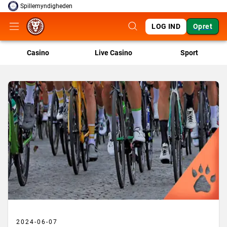
Spillemyndigheden
LOG IND
Opret
Casino
Live Casino
Sport
2024-06-07