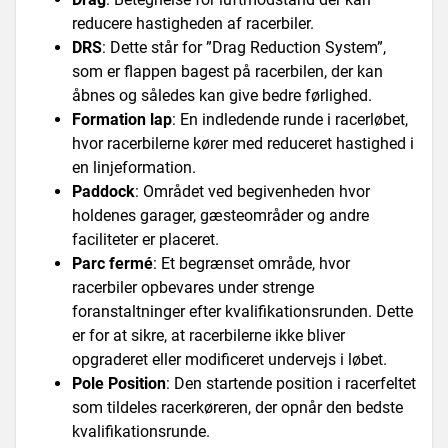
reducere hastigheden af racerbiler.
DRS
: Dette står for ”Drag Reduction System”,
som er flappen bagest på racerbilen, der kan
åbnes og således kan give bedre førlighed.
Formation lap
: En indledende runde i racerløbet,
hvor racerbilerne kører med reduceret hastighed i
en linjeformation.
Paddock
: Området ved begivenheden hvor
holdenes garager, gæsteområder og andre
faciliteter er placeret.
Parc fermé
: Et begrænset område, hvor
racerbiler opbevares under strenge
foranstaltninger efter kvalifikationsrunden. Dette
er for at sikre, at racerbilerne ikke bliver
opgraderet eller modificeret undervejs i løbet.
Pole Position
: Den startende position i racerfeltet
som tildeles racerkøreren, der opnår den bedste
kvalifikationsrunde.