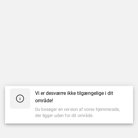
Vi er desværre ikke tilgængelige i dit
område!
Du besøger en version af vores hjemmeside,
der ligger uden for dit område.