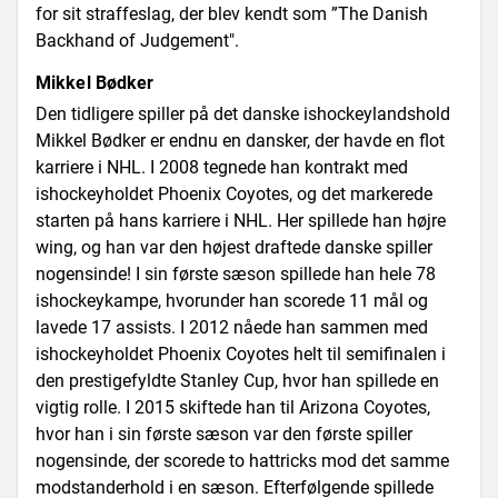
for sit straffeslag, der blev kendt som ”The Danish
Backhand of Judgement".
Mikkel Bødker
Den tidligere spiller på det danske ishockeylandshold
Mikkel Bødker er endnu en dansker, der havde en flot
karriere i NHL. I 2008 tegnede han kontrakt med
ishockeyholdet Phoenix Coyotes, og det markerede
starten på hans karriere i NHL. Her spillede han højre
wing, og han var den højest draftede danske spiller
nogensinde! I sin første sæson spillede han hele 78
ishockeykampe, hvorunder han scorede 11 mål og
lavede 17 assists. I 2012 nåede han sammen med
ishockeyholdet Phoenix Coyotes helt til semifinalen i
den prestigefyldte Stanley Cup, hvor han spillede en
vigtig rolle. I 2015 skiftede han til Arizona Coyotes,
hvor han i sin første sæson var den første spiller
nogensinde, der scorede to hattricks mod det samme
modstanderhold i en sæson. Efterfølgende spillede