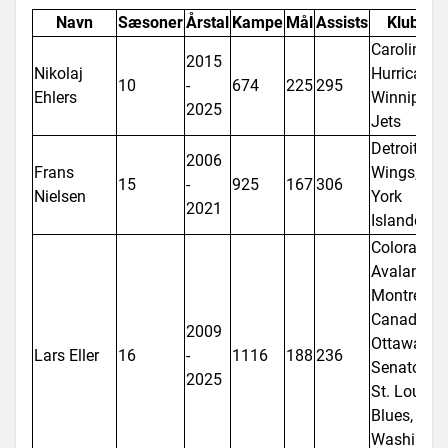
Navn
Sæsoner
Årstal
Kampe
Mål
Assists
Klubber
Carolina
2015
Nikolaj
Hurricanes
10
-
674
225
295
Ehlers
Winnipeg
2025
Jets
Detroit Re
2006
Frans
Wings, Ne
15
-
925
167
306
Nielsen
York
2021
Islanders
Colorado
Avalanche,
Montreal
Canadiens
2009
Ottawa
Lars Eller
16
-
1116
188
236
Senators,
2025
St. Louis
Blues,
Washingto