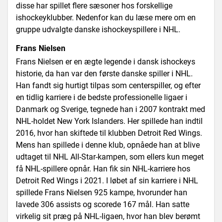
disse har spillet flere sæsoner hos forskellige
ishockeyklubber. Nedenfor kan du læse mere om en
gruppe udvalgte danske ishockeyspillere i NHL.
Frans Nielsen
Frans Nielsen er en ægte legende i dansk ishockeys
historie, da han var den første danske spiller i NHL.
Han fandt sig hurtigt tilpas som centerspiller, og efter
en tidlig karriere i de bedste professionelle ligaer i
Danmark og Sverige, tegnede han i 2007 kontrakt med
NHL-holdet New York Islanders. Her spillede han indtil
2016, hvor han skiftede til klubben Detroit Red Wings.
Mens han spillede i denne klub, opnåede han at blive
udtaget til NHL All-Star-kampen, som ellers kun meget
få NHL-spillere opnår. Han fik sin NHL-karriere hos
Detroit Red Wings i 2021. I løbet af sin karriere i NHL
spillede Frans Nielsen 925 kampe, hvorunder han
lavede 306 assists og scorede 167 mål. Han satte
virkelig sit præg på NHL-ligaen, hvor han blev berømt