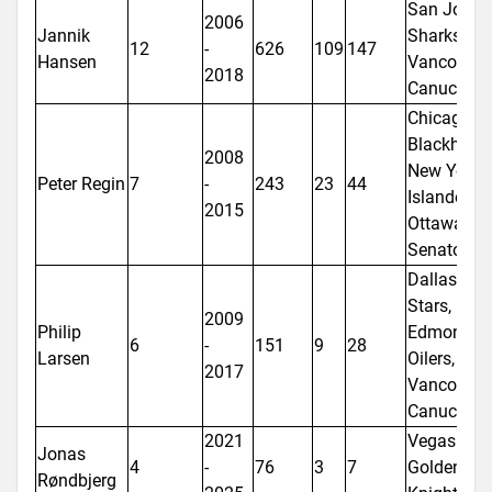
San Jose
2006
Jannik
Sharks,
12
-
626
109
147
Hansen
Vancouver
2018
Canucks
Chicago
Blackhawk
2008
New York
Peter Regin
7
-
243
23
44
Islanders,
2015
Ottawa
Senators
Dallas
Stars,
2009
Philip
Edmonton
6
-
151
9
28
Larsen
Oilers,
2017
Vancouver
Canucks
2021
Vegas
Jonas
4
-
76
3
7
Golden
Røndbjerg