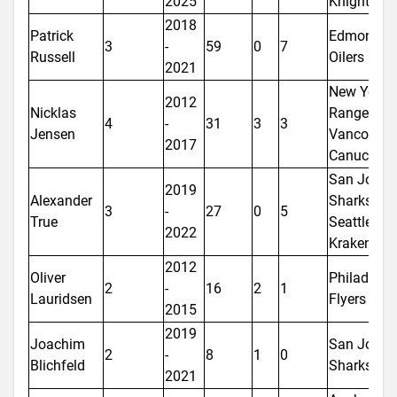
2025
Knights
2018
Patrick
Edmonton
3
-
59
0
7
Russell
Oilers
2021
New York
2012
Nicklas
Rangers,
4
-
31
3
3
Jensen
Vancouver
2017
Canucks
San Jose
2019
Alexander
Sharks,
3
-
27
0
5
True
Seattle
2022
Kraken
2012
Oliver
Philadelph
2
-
16
2
1
Lauridsen
Flyers
2015
2019
Joachim
San Jose
2
-
8
1
0
Blichfeld
Sharks
2021