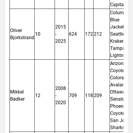
Capitals
Columbus
Blue
2015
Jackets,
Oliver
10
-
624
172
212
Seattle
Bjorkstrand
2025
Kraken,
Tampa Ba
Lightning
Arizona
Coyotes,
Colorado
Avalanche,
2008
Mikkel
Ottawa
12
-
709
118
209
Bødker
Senators,
2020
Phoenix
Coyotes,
San Jose
Sharks