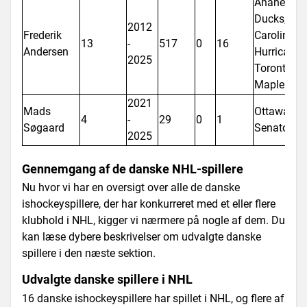
Anaheim
Ducks,
2012
Frederik
Carolina
13
-
517
0
16
Andersen
Hurricanes
2025
Toronto
Maple Lea
2021
Mads
Ottawa
4
-
29
0
1
Søgaard
Senators
2025
Gennemgang af de danske NHL-spillere
Nu hvor vi har en oversigt over alle de danske
ishockeyspillere, der har konkurreret med et eller flere
klubhold i NHL, kigger vi nærmere på nogle af dem. Du
kan læse dybere beskrivelser om udvalgte danske
spillere i den næste sektion.
Udvalgte danske spillere i NHL
16 danske ishockeyspillere har spillet i NHL, og flere af