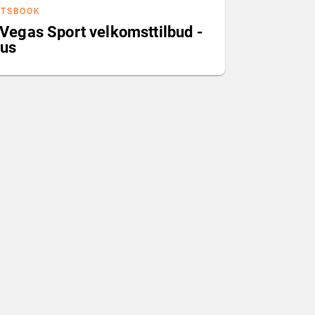
RTSBOOK
Vegas Sport velkomsttilbud -
tus