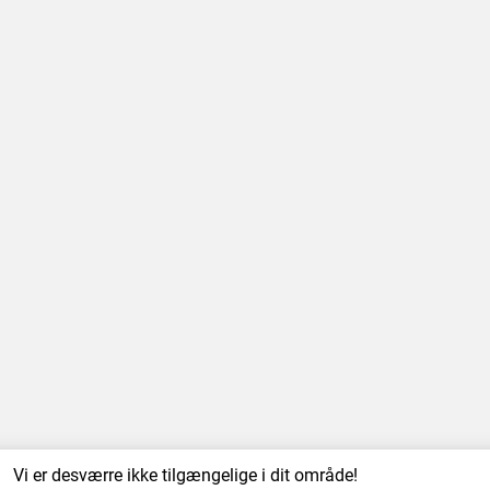
Vi er desværre ikke tilgængelige i dit område!