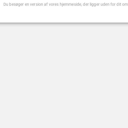
Du besøger en version af vores hjemmeside, der ligger uden for dit o
LIVE CASINO
SPORTS
Nyheder
Live lige nu
Populære
Fodbold Odds
LeoVegas Eksklusive
Superliga Odds
Roulette
Tennis Odds
Blackjack
Formel 1 Odds
Baccarat
Mine Spil