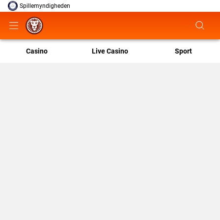
Spillemyndigheden
Casino
Live Casino
Sport