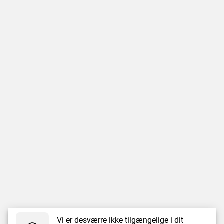
Vi er desværre ikke tilgængelige i dit