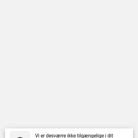
Vi er desværre ikke tilgængelige i dit