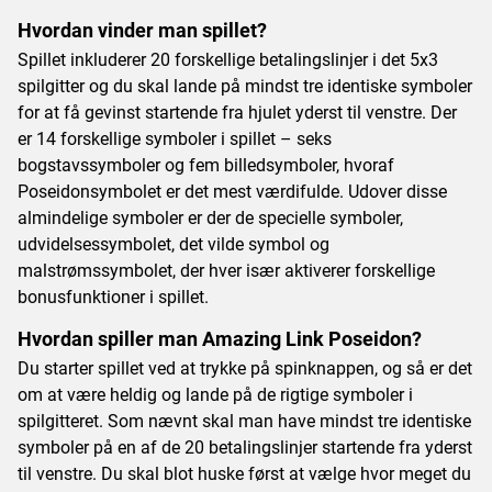
Hvordan vinder man spillet?
Spillet inkluderer 20 forskellige betalingslinjer i det 5x3
spilgitter og du skal lande på mindst tre identiske symboler
for at få gevinst startende fra hjulet yderst til venstre. Der
er 14 forskellige symboler i spillet – seks
bogstavssymboler og fem billedsymboler, hvoraf
Poseidonsymbolet er det mest værdifulde. Udover disse
almindelige symboler er der de specielle symboler,
udvidelsessymbolet, det vilde symbol og
malstrømssymbolet, der hver især aktiverer forskellige
bonusfunktioner i spillet.
Hvordan spiller man Amazing Link Poseidon?
Du starter spillet ved at trykke på spinknappen, og så er det
om at være heldig og lande på de rigtige symboler i
spilgitteret. Som nævnt skal man have mindst tre identiske
symboler på en af de 20 betalingslinjer startende fra yderst
til venstre. Du skal blot huske først at vælge hvor meget du