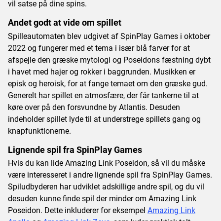
vil satse på dine spins.
Andet godt at vide om spillet
Spilleautomaten blev udgivet af SpinPlay Games i oktober
2022 og fungerer med et tema i især blå farver for at
afspejle den græske mytologi og Poseidons fæstning dybt
i havet med hajer og rokker i baggrunden. Musikken er
episk og heroisk, for at fange temaet om den græske gud.
Generelt har spillet en atmosfære, der får tankerne til at
køre over på den forsvundne by Atlantis. Desuden
indeholder spillet lyde til at understrege spillets gang og
knapfunktionerne.
Lignende spil fra SpinPlay Games
Hvis du kan lide Amazing Link Poseidon, så vil du måske
være interesseret i andre lignende spil fra SpinPlay Games.
Spiludbyderen har udviklet adskillige andre spil, og du vil
desuden kunne finde spil der minder om Amazing Link
Poseidon. Dette inkluderer for eksempel
Amazing Link