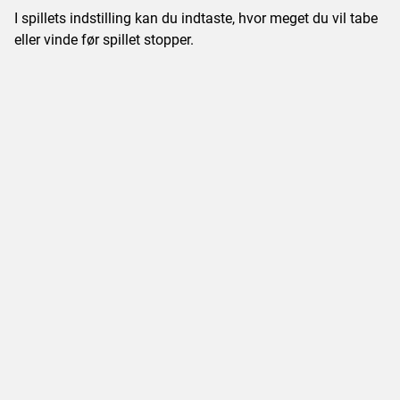
I spillets indstilling kan du indtaste, hvor meget du vil tabe
eller vinde før spillet stopper.