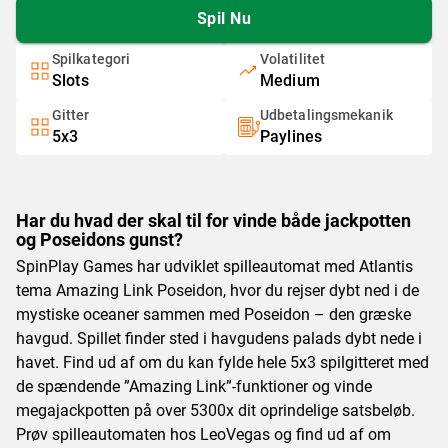
Spil Nu
Spilkategori
Volatilitet
Slots
Medium
Gitter
Udbetalingsmekanik
5x3
Paylines
Har du hvad der skal til for vinde både jackpotten
og Poseidons gunst?
SpinPlay Games har udviklet spilleautomat med Atlantis
tema Amazing Link Poseidon, hvor du rejser dybt ned i de
mystiske oceaner sammen med Poseidon – den græske
havgud. Spillet finder sted i havgudens palads dybt nede i
havet. Find ud af om du kan fylde hele 5x3 spilgitteret med
de spændende ”Amazing Link”-funktioner og vinde
megajackpotten på over 5300x dit oprindelige satsbeløb.
Prøv spilleautomaten hos LeoVegas og find ud af om