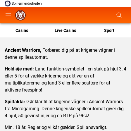
Spillemyndigheden
Casino
Live Casino
Sport
Ancient Warriors,
Forbered dig på at krigerne vågner i
denne spilleautomat.
Hold øje med:
Land funktion-symbolet i en stak på hjul 3, 4
eller 5 for at vække krigerne og aktiver en af
multiplikatorerne, og land 3 eller flere scattere for at
aktivere freespins!
Spilfakta:
Gør klar til at krigerne vågner i Ancient Warriors
fra Microgaming. Denne krigeriske spilleautomat giver dig
4 hjul, 50 gevinstlinjer og en RTP på 96%!
Min. 18 år. Regler og vilkår gælder. Spil ansvarligt.