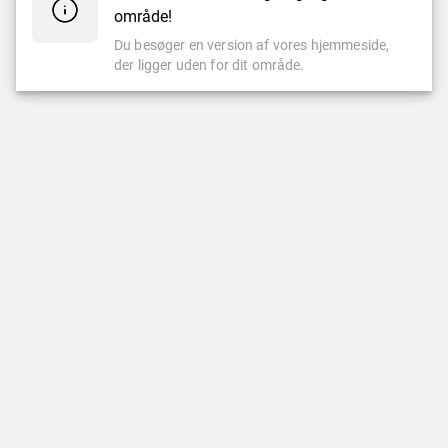
område!
Du besøger en version af vores hjemmeside,
der ligger uden for dit område.
CASINO
LIVE CASINO
Populære Spil
Nyheder
Nyeste Spil
Populære
Leovegas Originals
LeoVegas Eksklusive
Spilleautomater
Roulette
Jackpot Spil
Blackjack