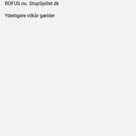
ROFUS.nu. StopSpillet.dk
Yderligere vilkår gælder