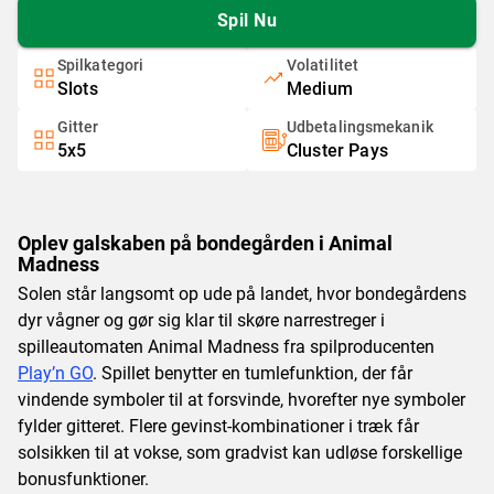
Spil Nu
Spilkategori
Volatilitet
Slots
Medium
Gitter
Udbetalingsmekanik
5x5
Cluster Pays
Oplev galskaben på bondegården i Animal
Madness
Solen står langsomt op ude på landet, hvor bondegårdens
dyr vågner og gør sig klar til skøre narrestreger i
spilleautomaten Animal Madness fra spilproducenten
Play’n GO
. Spillet benytter en tumlefunktion, der får
vindende symboler til at forsvinde, hvorefter nye symboler
fylder gitteret. Flere gevinst-kombinationer i træk får
solsikken til at vokse, som gradvist kan udløse forskellige
bonusfunktioner.