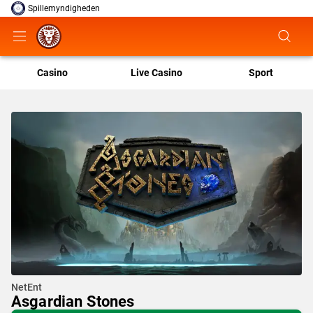
Spillemyndigheden
Casino
Live Casino
Sport
NetEnt
Asgardian Stones