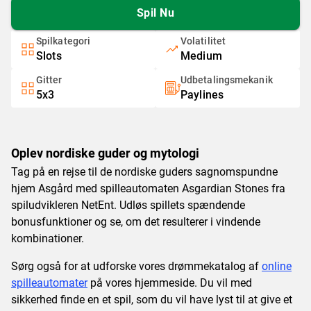
Spil Nu
Spilkategori
Volatilitet
Slots
Medium
Gitter
Udbetalingsmekanik
5x3
Paylines
Oplev nordiske guder og mytologi
Tag på en rejse til de nordiske guders sagnomspundne
hjem Asgård med spilleautomaten Asgardian Stones fra
spiludvikleren NetEnt. Udløs spillets spændende
bonusfunktioner og se, om det resulterer i vindende
kombinationer.
Sørg også for at udforske vores drømmekatalog af
online
spilleautomater
på vores hjemmeside. Du vil med
sikkerhed finde en et spil, som du vil have lyst til at give et