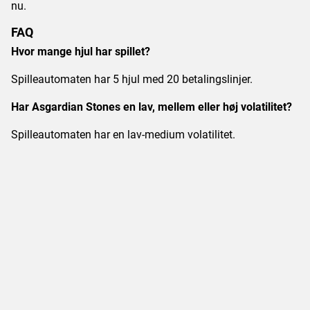
nu.
FAQ
Hvor mange hjul har spillet?
Spilleautomaten har 5 hjul med 20 betalingslinjer.
Har Asgardian Stones en lav, mellem eller høj volatilitet?
Spilleautomaten har en lav-medium volatilitet.