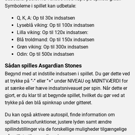
Symbolerne i spillet kan udbetale:
Q, K, A: Op til 30x indsatsen
Lyseblå viking: Op til 100x indsatsen
Lilla viking: Op til 120x indsatsen:
Blå troldmand: Op til 150x indsatsen
Grøn viking: Op til 300x indsatsen
Odin: Op til 500x indsatsen
Sådan spilles Asgardian Stones
Begynd med at indstille indsatsen i spillet. Du gør dette ved
at trykke på ”-” eller ”+” under NIVEAU og MØNTVÆRDI for
at sænke eller hæve indsatsniveauet per spin. Når dette er
gjort, er du klar til at begynde spillet, hvilket du gør ved at
trykke på den blå spinknap under gitteret.
Du kan også aktivere autospil, finde information om
spillets bonusfunktioner, justere lyden samt ændre
spilindstillinger via de forskellige muligheder tilgængelige