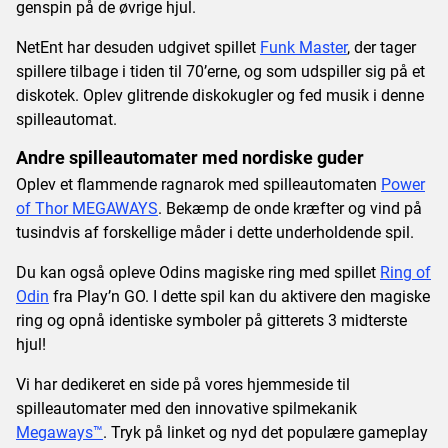
genspin på de øvrige hjul.
NetEnt har desuden udgivet spillet
Funk Master
, der tager
spillere tilbage i tiden til 70’erne, og som udspiller sig på et
diskotek. Oplev glitrende diskokugler og fed musik i denne
spilleautomat.
Andre spilleautomater med nordiske guder
Oplev et flammende ragnarok med spilleautomaten
Power
of Thor MEGAWAYS
. Bekæmp de onde kræfter og vind på
tusindvis af forskellige måder i dette underholdende spil.
Du kan også opleve Odins magiske ring med spillet
Ring of
Odin
fra Play’n GO. I dette spil kan du aktivere den magiske
ring og opnå identiske symboler på gitterets 3 midterste
hjul!
Vi har dedikeret en side på vores hjemmeside til
spilleautomater med den innovative spilmekanik
Megaways™
. Tryk på linket og nyd det populære gameplay