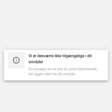
Vi er desværre ikke tilgængelige i dit
område!
Du besøger en version af vores hjemmeside,
der ligger uden for dit område.