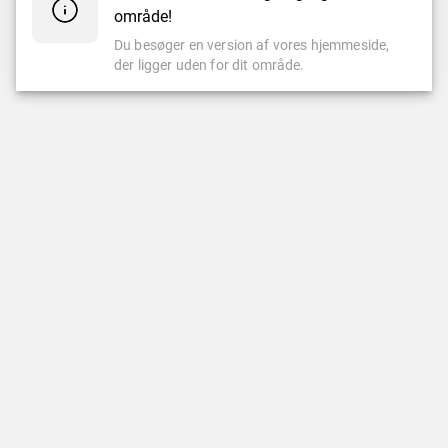
område!
Du besøger en version af vores hjemmeside,
der ligger uden for dit område.
CASINO
LIVE CASINO
Populære Spil
Nyheder
Nyeste Spil
Populære
Leovegas Originals
LeoVegas Eksklusive
Spilleautomater
Roulette
Jackpot Spil
Blackjack