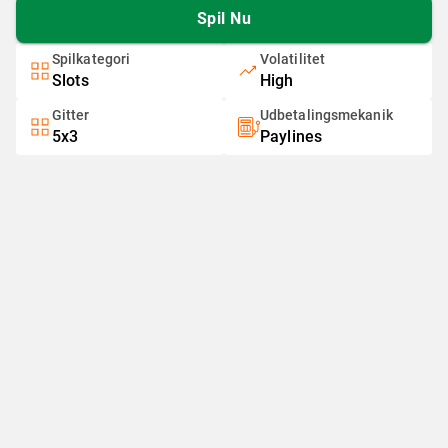
Spil Nu
Spilkategori
Volatilitet
Slots
High
Gitter
Udbetalingsmekanik
5x3
Paylines