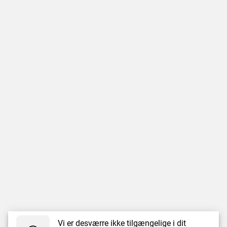
Vi er desværre ikke tilgængelige i dit