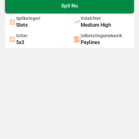
Spil Nu
Spilkategori
Volatilitet
Slots
Medium High
Gitter
Udbetalingsmekanik
5x3
Paylines