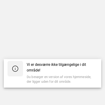
Vi er desværre ikke tilgængelige i dit
område!
Du besøger en version af vores hjemmeside,
der ligger uden for dit område.