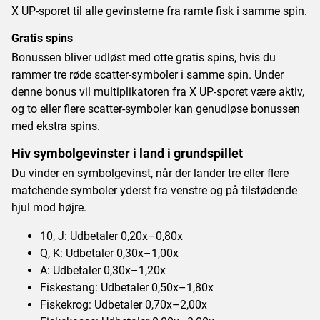
X UP-sporet til alle gevinsterne fra ramte fisk i samme spin.
Gratis spins
Bonussen bliver udløst med otte gratis spins, hvis du
rammer tre røde scatter-symboler i samme spin. Under
denne bonus vil multiplikatoren fra X UP-sporet være aktiv,
og to eller flere scatter-symboler kan genudløse bonussen
med ekstra spins.
Hiv symbolgevinster i land i grundspillet
Du vinder en symbolgevinst, når der lander tre eller flere
matchende symboler yderst fra venstre og på tilstødende
hjul mod højre.
10, J: Udbetaler 0,20x–0,80x
Q, K: Udbetaler 0,30x–1,00x
A: Udbetaler 0,30x–1,20x
Fiskestang: Udbetaler 0,50x–1,80x
Fiskekrog: Udbetaler 0,70x–2,00x