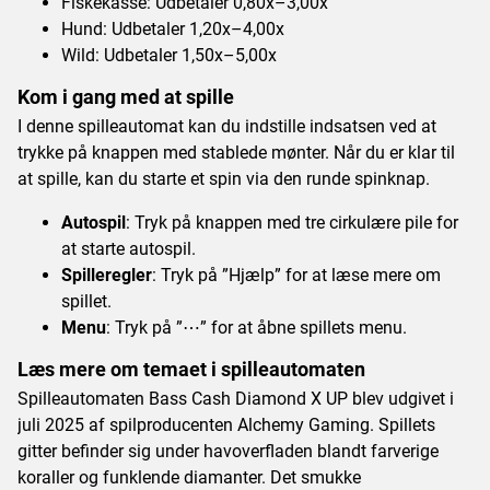
Fiskekasse: Udbetaler 0,80x–3,00x
Hund: Udbetaler 1,20x–4,00x
Wild: Udbetaler 1,50x–5,00x
Kom i gang med at spille
I denne spilleautomat kan du indstille indsatsen ved at
trykke på knappen med stablede mønter. Når du er klar til
at spille, kan du starte et spin via den runde spinknap.
Autospil
: Tryk på knappen med tre cirkulære pile for
at starte autospil.
Spilleregler
: Tryk på ”Hjælp” for at læse mere om
spillet.
Menu
: Tryk på ”⋯” for at åbne spillets menu.
Læs mere om temaet i spilleautomaten
Spilleautomaten Bass Cash Diamond X UP blev udgivet i
juli 2025 af spilproducenten Alchemy Gaming. Spillets
gitter befinder sig under havoverfladen blandt farverige
koraller og funklende diamanter. Det smukke