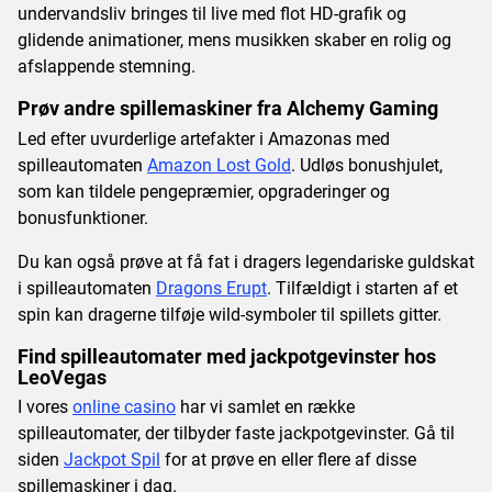
undervandsliv bringes til live med flot HD-grafik og
glidende animationer, mens musikken skaber en rolig og
afslappende stemning.
Prøv andre spillemaskiner fra Alchemy Gaming
Led efter uvurderlige artefakter i Amazonas med
spilleautomaten
Amazon Lost Gold
. Udløs bonushjulet,
som kan tildele pengepræmier, opgraderinger og
bonusfunktioner.
Du kan også prøve at få fat i dragers legendariske guldskat
i spilleautomaten
Dragons Erupt
. Tilfældigt i starten af et
spin kan dragerne tilføje wild-symboler til spillets gitter.
Find spilleautomater med jackpotgevinster hos
LeoVegas
I vores
online casino
har vi samlet en række
spilleautomater, der tilbyder faste jackpotgevinster. Gå til
siden
Jackpot Spil
for at prøve en eller flere af disse
spillemaskiner i dag.