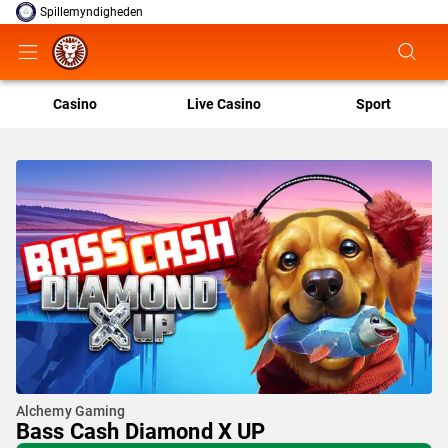
Spillemyndigheden
Casino
Live Casino
Sport
Alchemy Gaming
Bass Cash Diamond X UP