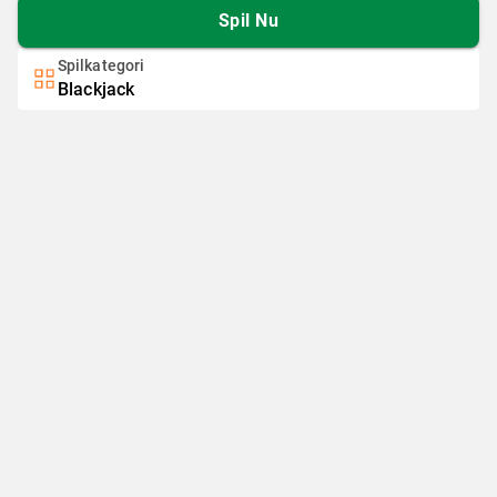
Spil Nu
Spilkategori
Blackjack