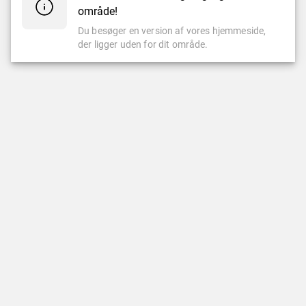
område!
Du besøger en version af vores hjemmeside,
der ligger uden for dit område.
CASINO
LIVE CASINO
Populære Spil
Nyheder
Nyeste Spil
Populære
Leovegas Originals
LeoVegas Eksklusive
Spilleautomater
Roulette
Jackpot Spil
Blackjack