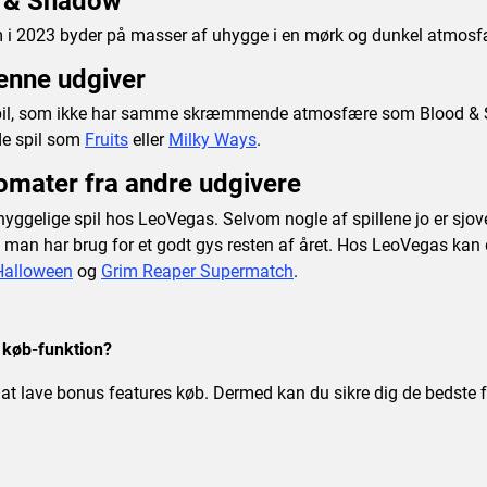
d & Shadow
 2023 byder på masser af uhygge i en mørk og dunkel atmosf
denne udgiver
 spil, som ikke har samme skræmmende atmosfære som Blood & 
de spil som
Fruits
eller
Milky Ways
.
omater fra andre udgivere
yggelige spil hos LeoVegas. Selvom nogle af spillene jo er sjo
s man har brug for et godt gys resten af året. Hos LeoVegas kan
Halloween
og
Grim Reaper Supermatch
.
e køb-funktion?
or at lave bonus features køb. Dermed kan du sikre dig de bedst