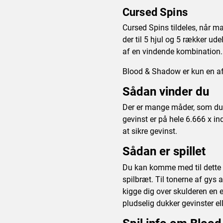
Cursed Spins
Cursed Spins tildeles, når m
der til 5 hjul og 5 rækker ud
af en vindende kombination.
Blood & Shadow er kun en af
Sådan vinder du
Der er mange måder, som du k
gevinst er på hele 6.666 x i
at sikre gevinst.
Sådan er spillet
Du kan komme med til dette u
spilbræt. Til tonerne af gys
kigge dig over skulderen en e
pludselig dukker gevinster ell