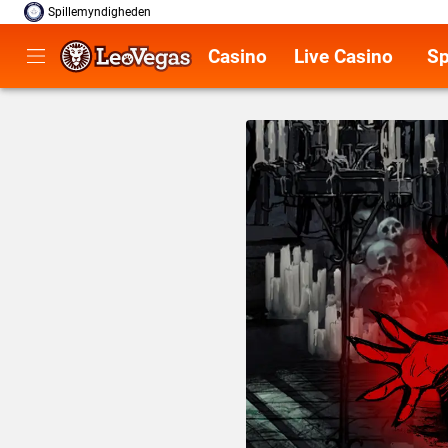
Spillemyndigheden
Casino
Live Casino
Sp