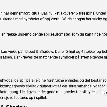
an har gennemført Ritual Bar, hvilket aktiverer 6 freespins. Unde
elukkende med symboler af høj værdi. Wilds er også her sticky og fo
 en række underholdende spilleautomater, som du kan finde ho
an vinde på i Blood & Shadow. Der er 5 hjul og 4 rækker og hele
ndsatsen. Der kræves tre matchende symboler på efterfølgende hju
hyggelige spil på alle dine foretrukne enheder, og det består so
 akkompagneres spillet vidunderligt af det skræmmende lydspor, so
kstra gang. Heldigvis er der gode muligheder for afbrydelser i gy
er sjove features op i spillet.