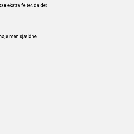
se ekstra felter, da det
is høje men sjældne