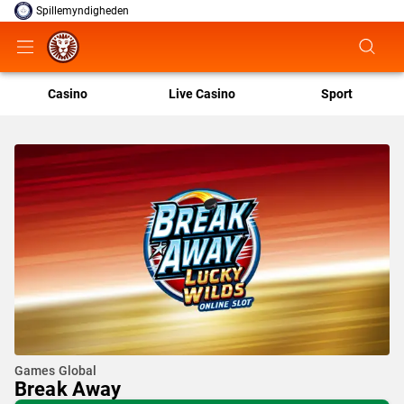
Spillemyndigheden
Casino
Live Casino
Sport
Games Global
Break Away