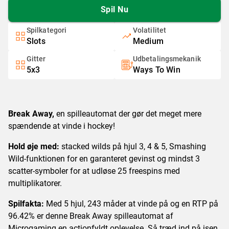
Spil Nu
Spilkategori
Volatilitet
Slots
Medium
Gitter
Udbetalingsmekanik
5x3
Ways To Win
Break Away,
en spilleautomat der gør det meget mere
spændende at vinde i hockey!
Hold øje med:
stacked wilds på hjul 3, 4 & 5, Smashing
Wild-funktionen for en garanteret gevinst og mindst 3
scatter-symboler for at udløse 25 freespins med
multiplikatorer.
Spilfakta:
Med 5 hjul, 243 måder at vinde på og en RTP på
96.42% er denne Break Away spilleautomat af
Microgaming en actionfyldt oplevelse. Så træd ind på isen