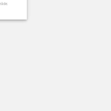
mråde.
LEOVEGAS
Om Os
Mobil Apps
Bonusvilkår
Blog
Affiliates
Ansvarligt spil