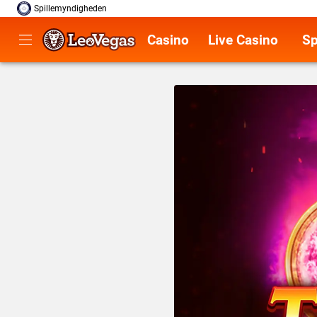
Spillemyndigheden
Casino
Live Casino
Sp