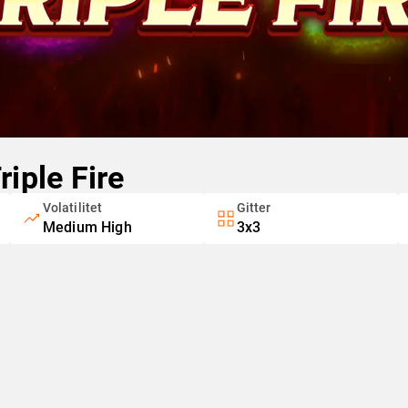
riple Fire
Volatilitet
Gitter
Medium High
3x3