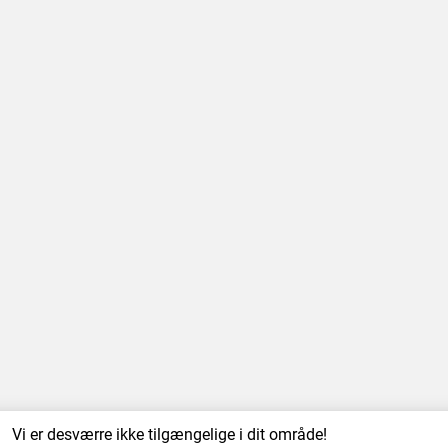
Vi er desværre ikke tilgængelige i dit område!