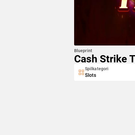
Blueprint
Cash Strike T
Spilkategori
Slots