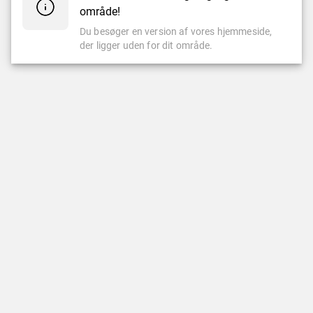
område!
Du besøger en version af vores hjemmeside,
der ligger uden for dit område.
CASINO
LIVE CASINO
Populære Spil
Nyheder
Nyeste Spil
Populære
Leovegas Originals
LeoVegas Eksklusive
Spilleautomater
Roulette
Jackpot Spil
Blackjack