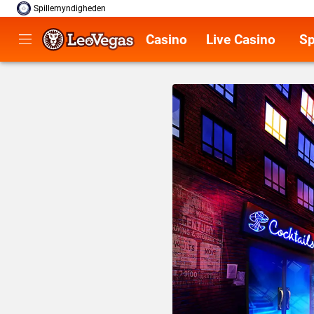
Spillemyndigheden
Casino
Live Casino
Sp