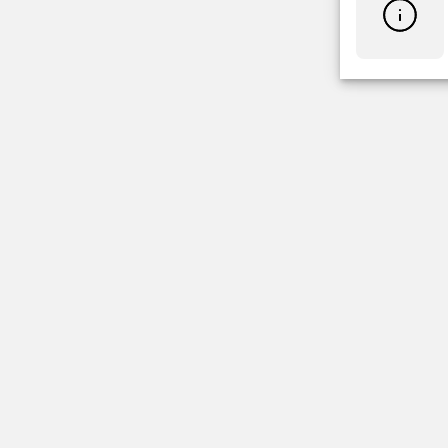
CASINO
Populære Spil
Nyeste Spil
Leovegas Originals
Spilleautomater
Jackpot Spil
Megaways