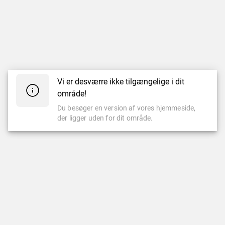
Vi er desværre ikke tilgængelige i dit
område!
Du besøger en version af vores hjemmeside,
der ligger uden for dit område.