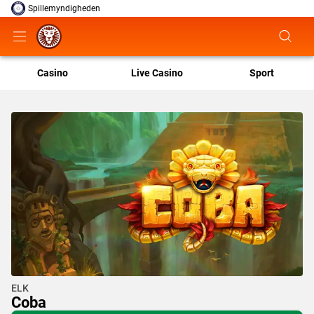
Spillemyndigheden
Casino
Live Casino
Sport
ELK
Coba