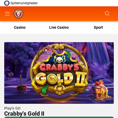
Spillemyndigheden
Casino
Live Casino
Sport
Play'n GO
Crabby's Gold II