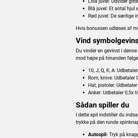
Lilla juvel: Udvider git
Blå juvel: Et antal hjul
Rød juvel: De særlige i
Hvis bonussen udløses af mer
Vind symbolgevinst
Du vinder en gevinst i denne s
mod højre på hinanden følge
10, J, Q, K, A: Udbetaler
Rom, knive: Udbetaler 0,
Hat, pistoler: Udbetaler 
Anker: Udbetaler 0,5x ti
Sådan spiller du
I dette spil indstiller du in
trykke på den runde spinkna
Autospil:
Tryk på knapp