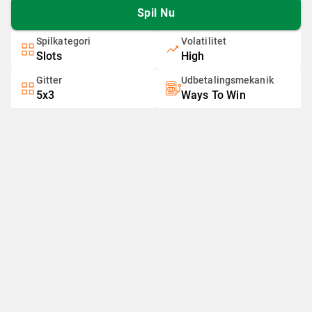
Spil Nu
Spilkategori
Volatilitet
Slots
High
Gitter
Udbetalingsmekanik
5x3
Ways To Win