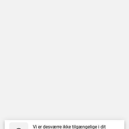
Vi er desværre ikke tilgængelige i dit