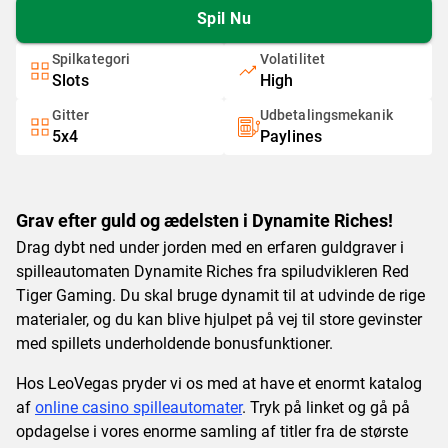
Spil Nu
Spilkategori
Volatilitet
Slots
High
Gitter
Udbetalingsmekanik
5x4
Paylines
Grav efter guld og ædelsten i Dynamite Riches!
Drag dybt ned under jorden med en erfaren guldgraver i
spilleautomaten Dynamite Riches fra spiludvikleren Red
Tiger Gaming. Du skal bruge dynamit til at udvinde de rige
materialer, og du kan blive hjulpet på vej til store gevinster
med spillets underholdende bonusfunktioner.
Hos LeoVegas pryder vi os med at have et enormt katalog
af
online casino spilleautomater
. Tryk på linket og gå på
opdagelse i vores enorme samling af titler fra de største