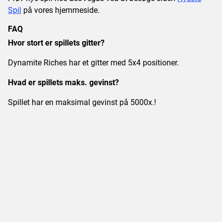
Spil
på vores hjemmeside.
FAQ
Hvor stort er spillets gitter?
Dynamite Riches har et gitter med 5x4 positioner.
Hvad er spillets maks. gevinst?
Spillet har en maksimal gevinst på 5000x.!