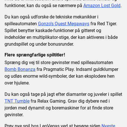
funktioner, kan du også se nærmere på
Amazon Lost Gold
.
Du kan også udforske de tekniske mekanikker i
spilleautomaten
Gonzo's Quest Megaways
fra Red Tiger.
Spillet benytter kaskade-funktioner på gitteret og
indeholder en multiplikator-stige, der kan aktiveres i både
grundspillet og under bonusrunder.
Flere sprængfarlige spiltitler!
Spræng dig vej til store gevinster med spilleautomaten
Bomb Bonanza
fra Pragmatic Play. Indsaml guldklumper
og udløs enorme wild-symboler, der kan eksplodere hen
over hjulene.
Du kan også tage på jagt efter diamanter og juveler i spillet
TNT Tumble
fra Relax Gaming. Grav dig dybere ned i
jorden med dynamit og boremaskiner for at finde store
gevinster.
Prøv nye spil hos LeoVegas ved at besøge siden
Nyeste