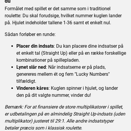
du
Formålet med spillet er det samme som i traditionel
roulette: Du skal forudsige, hvilket nummer kuglen lander
på. Hjulet indeholder tallene 1-36 samt et enkelt nul.
Sådan forløber en runde:
Placer din indsats
: Du kan placere dine indsatser på
et enkelt tal (Straight Up) eller på en række forskellige
kombinationer på spillepladen.
Lynet slår ned
: Når indsatserne er på plads,
genereres mellem ét og fem "Lucky Numbers"
tilfældigt.
Vinderen kåres
: Kuglen spinner i hjulet, og lander
den på dit valgte nummer, vinder du!
Bemærk: For at finansiere de store multiplikatorer i spillet,
er udbetalingen på en almindelig Straight Up-indsats (uden
multiplikator) justeret til 29:1. Alle andre indsatstyper
betaler præcis som i klassisk roulette.