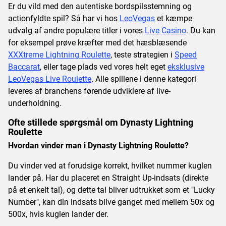
Er du vild med den autentiske bordspilsstemning og
actionfyldte spil? Så har vi hos
LeoVegas
et kæmpe
udvalg af andre populære titler i vores
Live Casino
. Du kan
for eksempel prøve kræfter med det hæsblæsende
XXXtreme Lightning Roulette
, teste strategien i
Speed
Baccarat
, eller tage plads ved vores helt eget
eksklusive
LeoVegas Live Roulette
. Alle spillene i denne kategori
leveres af branchens førende udviklere af live-
underholdning.
Ofte stillede spørgsmål om Dynasty Lightning
Roulette
Hvordan vinder man i Dynasty Lightning Roulette?
Du vinder ved at forudsige korrekt, hvilket nummer kuglen
lander på. Har du placeret en Straight Up-indsats (direkte
på et enkelt tal), og dette tal bliver udtrukket som et "Lucky
Number", kan din indsats blive ganget med mellem 50x og
500x, hvis kuglen lander der.