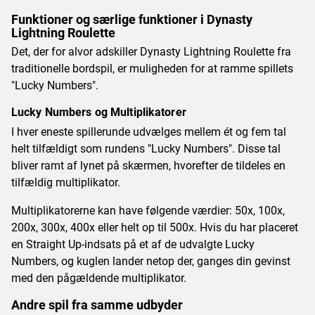
Funktioner og særlige funktioner i Dynasty
Lightning Roulette
Det, der for alvor adskiller Dynasty Lightning Roulette fra
traditionelle bordspil, er muligheden for at ramme spillets
"Lucky Numbers".
Lucky Numbers og Multiplikatorer
I hver eneste spillerunde udvælges mellem ét og fem tal
helt tilfældigt som rundens "Lucky Numbers". Disse tal
bliver ramt af lynet på skærmen, hvorefter de tildeles en
tilfældig multiplikator.
Multiplikatorerne kan have følgende værdier: 50x, 100x,
200x, 300x, 400x eller helt op til 500x. Hvis du har placeret
en Straight Up-indsats på et af de udvalgte Lucky
Numbers, og kuglen lander netop der, ganges din gevinst
med den pågældende multiplikator.
Andre spil fra samme udbyder