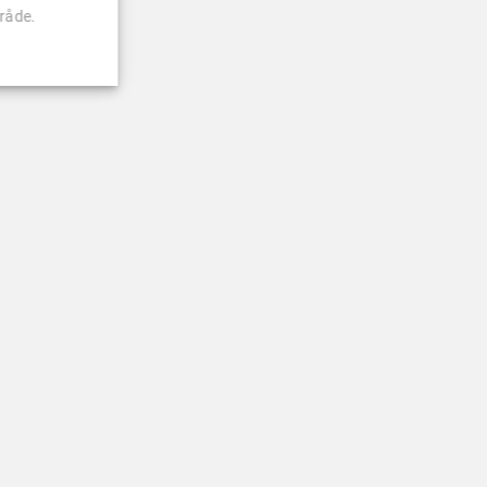
mråde.
LEOVEGAS
Om Os
Mobil Apps
Bonusvilkår
Blog
Affiliates
Ansvarligt spil