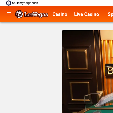
Spillemyndigheden
Casino
Live Casino
Sp