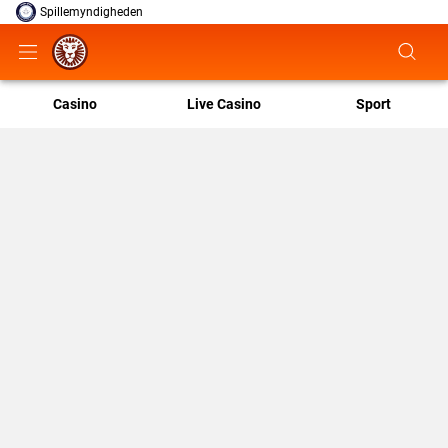
Spillemyndigheden
Casino
Live Casino
Sport