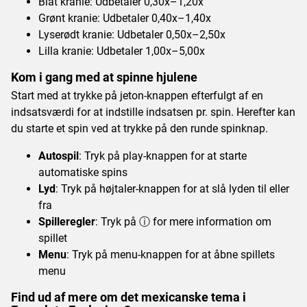
Blåt kranie: Udbetaler 0,30x–1,20x
Grønt kranie: Udbetaler 0,40x–1,40x
Lyserødt kranie: Udbetaler 0,50x–2,50x
Lilla kranie: Udbetaler 1,00x–5,00x
Kom i gang med at spinne hjulene
Start med at trykke på jeton-knappen efterfulgt af en
indsatsværdi for at indstille indsatsen pr. spin. Herefter kan
du starte et spin ved at trykke på den runde spinknap.
Autospil
: Tryk på play-knappen for at starte
automatiske spins
Lyd
: Tryk på højtaler-knappen for at slå lyden til eller
fra
Spilleregler
: Tryk på ⓘ for mere information om
spillet
Menu
: Tryk på menu-knappen for at åbne spillets
menu
Find ud af mere om det mexicanske tema i