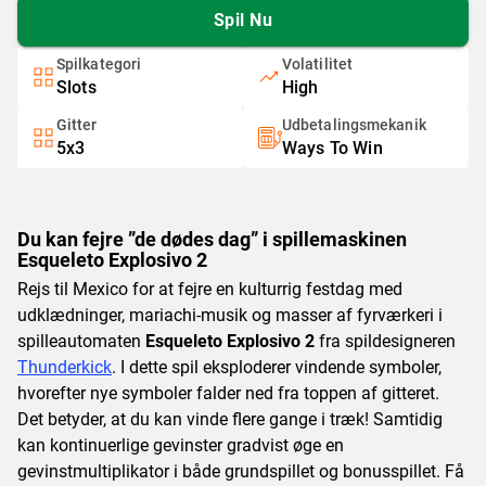
Spil Nu
Spilkategori
Volatilitet
Slots
High
Gitter
Udbetalingsmekanik
5x3
Ways To Win
Du kan fejre ”de dødes dag” i spillemaskinen
Esqueleto Explosivo 2
Rejs til Mexico for at fejre en kulturrig festdag med
udklædninger, mariachi-musik og masser af fyrværkeri i
spilleautomaten
Esqueleto Explosivo 2
fra spildesigneren
Thunderkick
. I dette spil eksploderer vindende symboler,
hvorefter nye symboler falder ned fra toppen af gitteret.
Det betyder, at du kan vinde flere gange i træk! Samtidig
kan kontinuerlige gevinster gradvist øge en
gevinstmultiplikator i både grundspillet og bonusspillet. Få