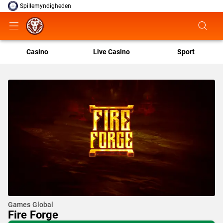
Spillemyndigheden
Casino
Live Casino
Sport
Games Global
Fire Forge