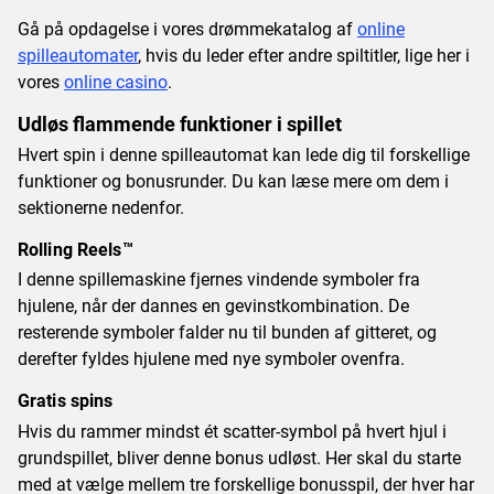
Gå på opdagelse i vores drømmekatalog af
online
spilleautomater
, hvis du leder efter andre spiltitler, lige her i
vores
online casino
.
Udløs flammende funktioner i spillet
Hvert spin i denne spilleautomat kan lede dig til forskellige
funktioner og bonusrunder. Du kan læse mere om dem i
sektionerne nedenfor.
Rolling Reels™
I denne spillemaskine fjernes vindende symboler fra
hjulene, når der dannes en gevinstkombination. De
resterende symboler falder nu til bunden af gitteret, og
derefter fyldes hjulene med nye symboler ovenfra.
Gratis spins
Hvis du rammer mindst ét scatter-symbol på hvert hjul i
grundspillet, bliver denne bonus udløst. Her skal du starte
med at vælge mellem tre forskellige bonusspil, der hver har