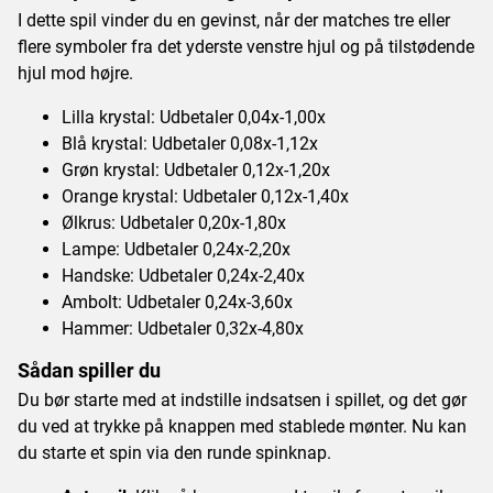
I dette spil vinder du en gevinst, når der matches tre eller
flere symboler fra det yderste venstre hjul og på tilstødende
hjul mod højre.
Lilla krystal: Udbetaler 0,04x-1,00x
Blå krystal: Udbetaler 0,08x-1,12x
Grøn krystal: Udbetaler 0,12x-1,20x
Orange krystal: Udbetaler 0,12x-1,40x
Ølkrus: Udbetaler 0,20x-1,80x
Lampe: Udbetaler 0,24x-2,20x
Handske: Udbetaler 0,24x-2,40x
Ambolt: Udbetaler 0,24x-3,60x
Hammer: Udbetaler 0,32x-4,80x
Sådan spiller du
Du bør starte med at indstille indsatsen i spillet, og det gør
du ved at trykke på knappen med stablede mønter. Nu kan
du starte et spin via den runde spinknap.