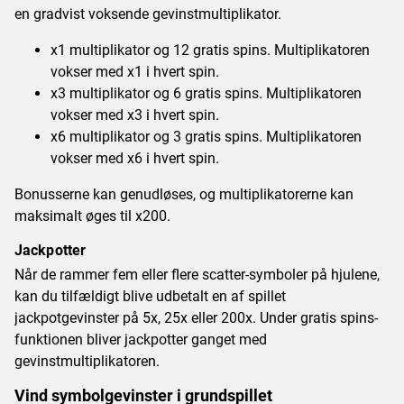
en gradvist voksende gevinstmultiplikator.
x1 multiplikator og 12 gratis spins. Multiplikatoren
vokser med x1 i hvert spin.
x3 multiplikator og 6 gratis spins. Multiplikatoren
vokser med x3 i hvert spin.
x6 multiplikator og 3 gratis spins. Multiplikatoren
vokser med x6 i hvert spin.
Bonusserne kan genudløses, og multiplikatorerne kan
maksimalt øges til x200.
Jackpotter
Når de rammer fem eller flere scatter-symboler på hjulene,
kan du tilfældigt blive udbetalt en af spillet
jackpotgevinster på 5x, 25x eller 200x. Under gratis spins-
funktionen bliver jackpotter ganget med
gevinstmultiplikatoren.
Vind symbolgevinster i grundspillet