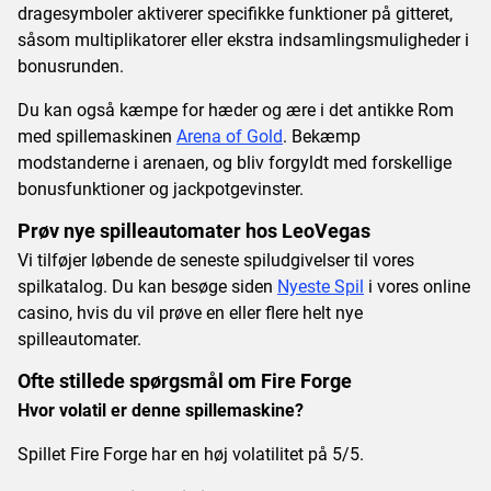
dragesymboler aktiverer specifikke funktioner på gitteret,
såsom multiplikatorer eller ekstra indsamlingsmuligheder i
bonusrunden.
Du kan også kæmpe for hæder og ære i det antikke Rom
med spillemaskinen
Arena of Gold
. Bekæmp
modstanderne i arenaen, og bliv forgyldt med forskellige
bonusfunktioner og jackpotgevinster.
Prøv nye spilleautomater hos LeoVegas
Vi tilføjer løbende de seneste spiludgivelser til vores
spilkatalog. Du kan besøge siden
Nyeste Spil
i vores online
casino, hvis du vil prøve en eller flere helt nye
spilleautomater.
Ofte stillede spørgsmål om Fire Forge
Hvor volatil er denne spillemaskine?
Spillet Fire Forge har en høj volatilitet på 5/5.