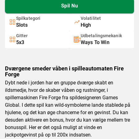
Spil Nu
Spilkategori
Volatilitet
Slots
High
Gitter
Udbetalingsmekanik
5x3
Ways To Win
Dværgene smeder våben i spilleautomaten Fire
Forge
Dybt nede i jorden har en gruppe dværge skabt en
ildsmedje, hvor de skaber våben og rustninger, i
spillemaskinen Fire Forge fra spildesigneren Games
Global. I dette spil kan wild-symbolerne lande stablede på
hjulene, og det kan øge chancerne for en gevinst. Du kan
desuden aktivere en bonus, hvor du kan vælge mellem tre
bonusspil. Her er det også muligt at vinde en
jackpotgevinst på op til 200x indsatsen.