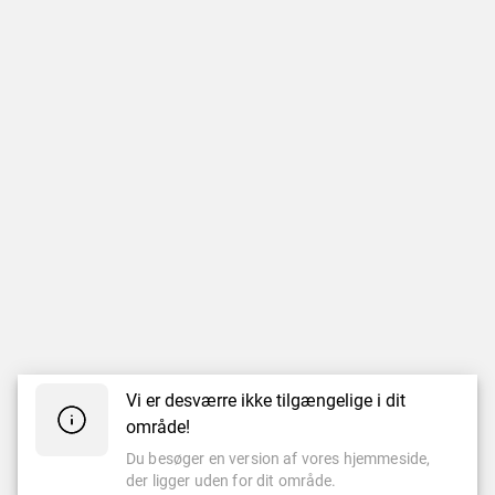
Vi er desværre ikke tilgængelige i dit
område!
Du besøger en version af vores hjemmeside,
der ligger uden for dit område.