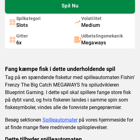
Spil Nu
Spilkategori
Volatilitet
Slots
Medium
Gitter
Udbetalingsmekanik
6x
Megaways
Fang kæmpe fisk i dette underholdende spil
Tag på en spændende fisketur med spilleautomaten Fishin'
Frenzy The Big Catch MEGAWAYS fra spiludvikleren
Blueprint Gaming. I dette spil skal spillere fange store fisk
på dybt vand, og hvis fiskeren landes i samme spin som
fiskesymboler, vindes alle de foreviste pengepræmier.
Besøg sektionen
Spilleautomater
på vores hjemmeside for
at finde mange flere medrivende spiloplevelser.
Dette tilbyder spilleautomaten