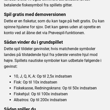
betalende fiskesymbol fra spillets gitter.
Spil gratis med demoversionen
Dette er en fisketur, som du kan tage på helt gratis. Du kan
spinne hjulene for sjov. Det kan gøres uden at oprette en
konto ved at åbne det via Prøvespil-funktionen.
Sådan vinder du i grundspillet
Dette spil tildeler gevinster, hvis matchende symboler
landes på tilstødende hjul fra yderste venstre hjul mod
højre. Spillets nautiske symboler kan udbetale følgende i
gevinst:
10, J, Q, K, A: Op til 2,5x indsatsen
Fisk: Op til 10x indsatsen
Fiskekasse, Redningskrans: Op til 50x indsatsen
Fiskehjul: Op til 100x indsatsen
Albatros: Op til 200x indsatsen
Sådan spiller du