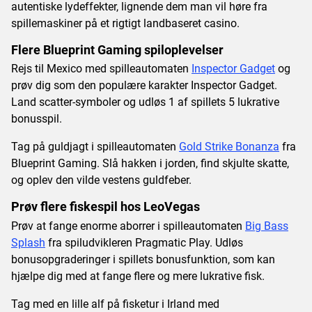
autentiske lydeffekter, lignende dem man vil høre fra
spillemaskiner på et rigtigt landbaseret casino.
Flere Blueprint Gaming spiloplevelser
Rejs til Mexico med spilleautomaten
Inspector Gadget
og
prøv dig som den populære karakter Inspector Gadget.
Land scatter-symboler og udløs 1 af spillets 5 lukrative
bonusspil.
Tag på guldjagt i spilleautomaten
Gold Strike Bonanza
fra
Blueprint Gaming. Slå hakken i jorden, find skjulte skatte,
og oplev den vilde vestens guldfeber.
Prøv flere fiskespil hos LeoVegas
Prøv at fange enorme aborrer i spilleautomaten
Big Bass
Splash
fra spiludvikleren Pragmatic Play. Udløs
bonusopgraderinger i spillets bonusfunktion, som kan
hjælpe dig med at fange flere og mere lukrative fisk.
Tag med en lille alf på fisketur i Irland med