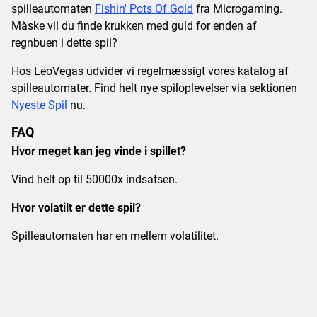
spilleautomaten
Fishin' Pots Of Gold
fra Microgaming.
Måske vil du finde krukken med guld for enden af
regnbuen i dette spil?
Hos LeoVegas udvider vi regelmæssigt vores katalog af
spilleautomater. Find helt nye spiloplevelser via sektionen
Nyeste Spil
nu.
FAQ
Hvor meget kan jeg vinde i spillet?
Vind helt op til 50000x indsatsen.
Hvor volatilt er dette spil?
Spilleautomaten har en mellem volatilitet.