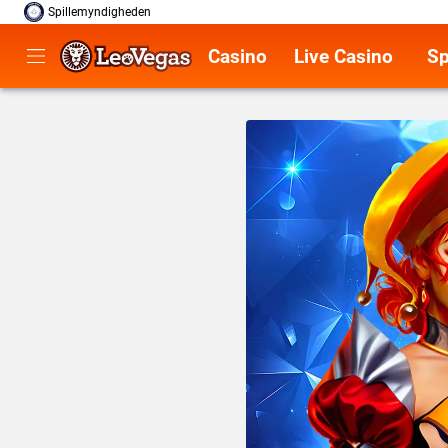
Spillemyndigheden
Casino
Live Casino
Sp