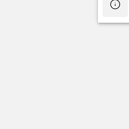
CASINO
Populære Spil
Nyeste Spil
Leovegas Originals
Spilleautomater
Jackpot Spil
Megaways