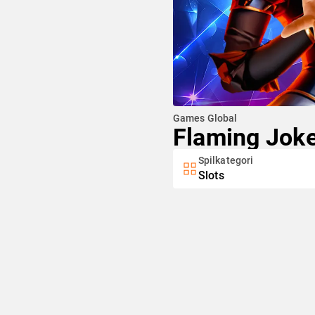
Games Global
Flaming Jok
Spilkategori
Slots