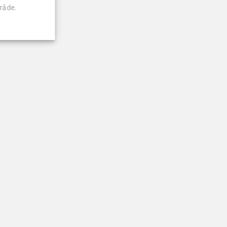
mråde.
LEOVEGAS
Om Os
Mobil Apps
Bonusvilkår
Blog
Affiliates
Ansvarligt spil