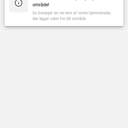
område!
Du besøger en version af vores hjemmeside,
der ligger uden for dit område.
CASINO
LIVE CASINO
Populære Spil
Nyheder
Nyeste Spil
Populære
Leovegas Originals
LeoVegas Eksklusive
Spilleautomater
Roulette
Jackpot Spil
Blackjack