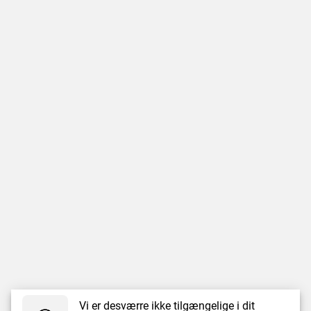
Vi er desværre ikke tilgængelige i dit