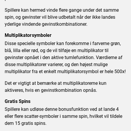
Spillere kan hermed vinde flere gange under det samme
spin, og gevinster vil blive udbetalt når der ikke landes
yderlige vindende gevinstkombinationer.
Multiplikatorsymboler
Disse specielle symboler kan forekomme i farverne grøn,
blå, lilla eller rød, og de vil tilføje en multiplikator til
gevinster opnået i den aktive tumlefunktion. Værdierne af
disse multiplikatorer varierer, og den højest mulige
multiplikator fra et enkelt multiplikatorsymbol er hele 500x!
Det er vigtigt at bemærke at multiplikatorerne kun
aktiveres, hvis en gevinstkombination opnås.
Gratis Spins
Spillere kan udløse denne bonusfunktion ved at lande 4
eller flere scatter-symboler i samme spin, hvilket vil tildele
dem 15 gratis spins.