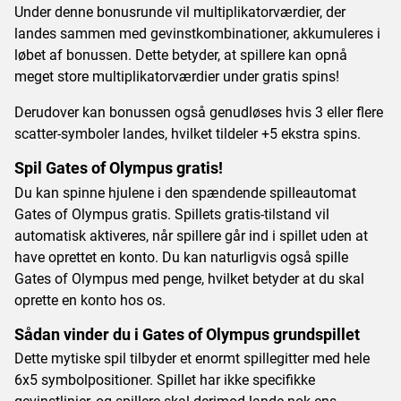
Under denne bonusrunde vil multiplikatorværdier, der
landes sammen med gevinstkombinationer, akkumuleres i
løbet af bonussen. Dette betyder, at spillere kan opnå
meget store multiplikatorværdier under gratis spins!
Derudover kan bonussen også genudløses hvis 3 eller flere
scatter-symboler landes, hvilket tildeler +5 ekstra spins.
Spil Gates of Olympus gratis!
Du kan spinne hjulene i den spændende spilleautomat
Gates of Olympus gratis. Spillets gratis-tilstand vil
automatisk aktiveres, når spillere går ind i spillet uden at
have oprettet en konto. Du kan naturligvis også spille
Gates of Olympus med penge, hvilket betyder at du skal
oprette en konto hos os.
Sådan vinder du i Gates of Olympus grundspillet
Dette mytiske spil tilbyder et enormt spillegitter med hele
6x5 symbolpositioner. Spillet har ikke specifikke