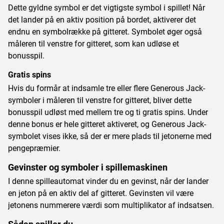
Dette gyldne symbol er det vigtigste symbol i spillet! Når
det lander på en aktiv position på bordet, aktiverer det
endnu en symbolrække på gitteret. Symbolet øger også
måleren til venstre for gitteret, som kan udløse et
bonusspil.
Gratis spins
Hvis du formår at indsamle tre eller flere Generous Jack-
symboler i måleren til venstre for gitteret, bliver dette
bonusspil udløst med mellem tre og ti gratis spins. Under
denne bonus er hele gitteret aktiveret, og Generous Jack-
symbolet vises ikke, så der er mere plads til jetonerne med
pengepræmier.
Gevinster og symboler i spillemaskinen
I denne spilleautomat vinder du en gevinst, når der lander
en jeton på en aktiv del af gitteret. Gevinsten vil være
jetonens nummerere værdi som multiplikator af indsatsen.