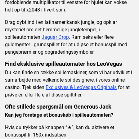
fordoblende multiplikator til venstre for hjulet kan vokse
helt op til x2048 i hvert spin.
Drag dybt ind i en latinamerikansk jungle, og opklar
mysteriet om det hemmelige jungletempel, i
spilleautomaten
Jaguar Drop
. Ram seks eller flere
guldmønter i grundspillet for at udløse et bonusspil med
pengepræmier og opgraderingssymboler.
Find eksklusive spilleautomater hos LeoVegas
Du kan finde en række spillemaskiner, som vi har udviklet i
samarbejde med velkendte spildesignere, i vores online
casino. Tjek siden
Exclusives & LeoVegas Originals
for at
prøve én eller flere af disse spiltitler.
Ofte stillede spørgsmål om Generous Jack
Kan jeg foretage et bonuskøb i spilleautomaten?
Hvis du trykker på knappen ”★”, kan du aktivere et
bonusspil til 150x indsatsen.