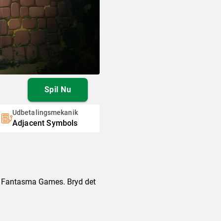
Spil Nu
Udbetalingsmekanik
Adjacent Symbols
en Fantasma Games. Bryd det