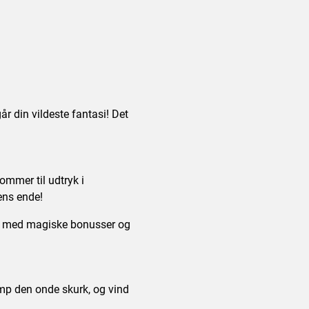
år din vildeste fantasi! Det
ommer til udtryk i
ens ende!
ig med magiske bonusser og
p den onde skurk, og vind