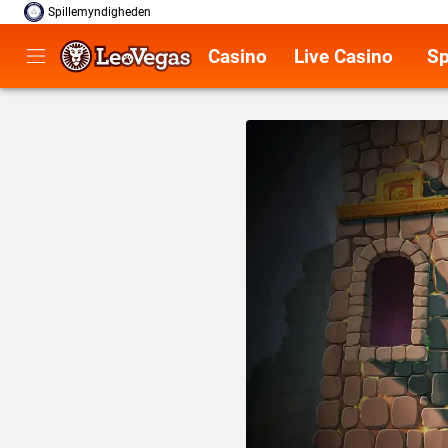
Spillemyndigheden
Casino
Live Casino
Sp