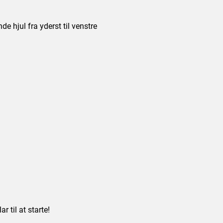
de hjul fra yderst til venstre
 til at starte!