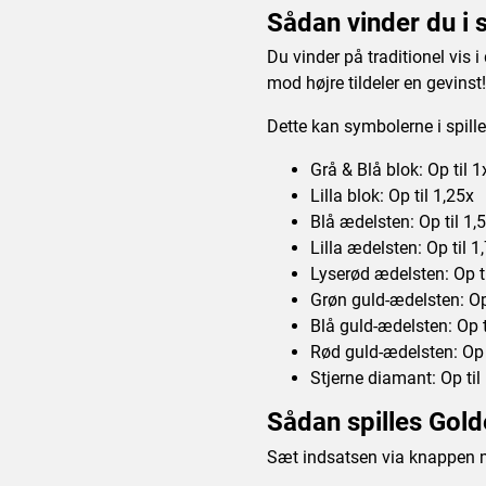
Sådan vinder du i s
Du vinder på traditionel vis i
mod højre tildeler en gevinst!
Dette kan symbolerne i spille
Grå & Blå blok: Op til 1
Lilla blok: Op til 1,25x
Blå ædelsten: Op til 1,
Lilla ædelsten: Op til 1
Lyserød ædelsten: Op ti
Grøn guld-ædelsten: Op 
Blå guld-ædelsten: Op t
Rød guld-ædelsten: Op t
Stjerne diamant: Op til
Sådan spilles Gold
Sæt indsatsen via knappen med