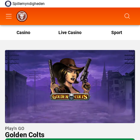
Spillemyndigheden
Casino
Live Casino
Sport
Play'n GO
Golden Colts