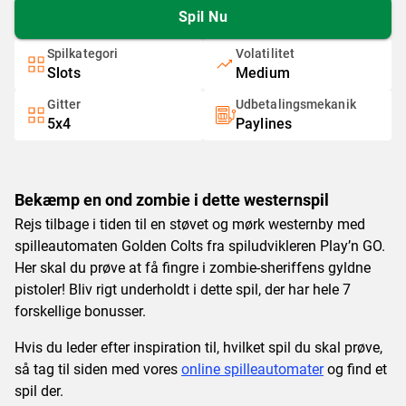
Spil Nu
Spilkategori
Volatilitet
Slots
Medium
Gitter
Udbetalingsmekanik
5x4
Paylines
Bekæmp en ond zombie i dette westernspil
Rejs tilbage i tiden til en støvet og mørk westernby med
spilleautomaten Golden Colts fra spiludvikleren Play’n GO.
Her skal du prøve at få fingre i zombie-sheriffens gyldne
pistoler! Bliv rigt underholdt i dette spil, der har hele 7
forskellige bonusser.
Hvis du leder efter inspiration til, hvilket spil du skal prøve,
så tag til siden med vores
online spilleautomater
og find et
spil der.