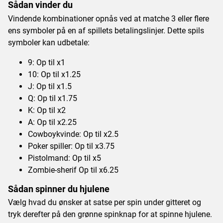
Sådan vinder du
Vindende kombinationer opnås ved at matche 3 eller flere
ens symboler på en af spillets betalingslinjer. Dette spils
symboler kan udbetale:
9: Op til x1
10: Op til x1.25
J: Op til x1.5
Q: Op til x1.75
K: Op til x2
A: Op til x2.25
Cowboykvinde: Op til x2.5
Poker spiller: Op til x3.75
Pistolmand: Op til x5
Zombie-sherif Op til x6.25
Sådan spinner du hjulene
Vælg hvad du ønsker at satse per spin under gitteret og
tryk derefter på den grønne spinknap for at spinne hjulene.