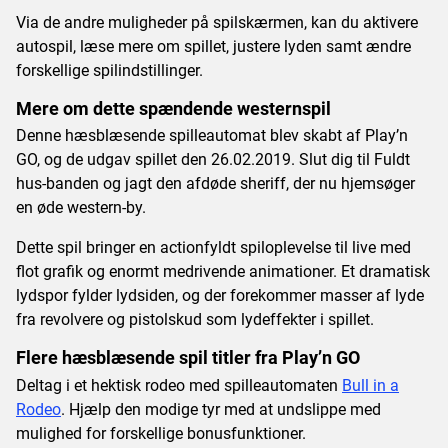
Via de andre muligheder på spilskærmen, kan du aktivere
autospil, læse mere om spillet, justere lyden samt ændre
forskellige spilindstillinger.
Mere om dette spændende westernspil
Denne hæsblæsende spilleautomat blev skabt af Play’n
GO, og de udgav spillet den 26.02.2019. Slut dig til Fuldt
hus-banden og jagt den afdøde sheriff, der nu hjemsøger
en øde western-by.
Dette spil bringer en actionfyldt spiloplevelse til live med
flot grafik og enormt medrivende animationer. Et dramatisk
lydspor fylder lydsiden, og der forekommer masser af lyde
fra revolvere og pistolskud som lydeffekter i spillet.
Flere hæsblæsende spil titler fra Play’n GO
Deltag i et hektisk rodeo med spilleautomaten
Bull in a
Rodeo
. Hjælp den modige tyr med at undslippe med
mulighed for forskellige bonusfunktioner.