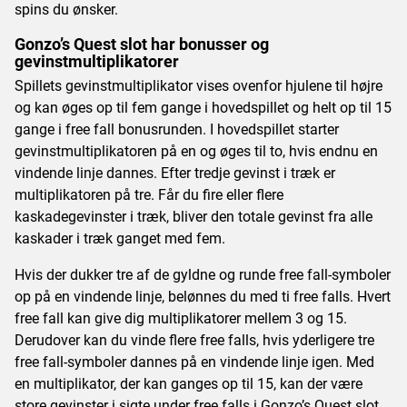
spins du ønsker.
Gonzo’s Quest slot har bonusser og
gevinstmultiplikatorer
Spillets gevinstmultiplikator vises ovenfor hjulene til højre
og kan øges op til fem gange i hovedspillet og helt op til 15
gange i free fall bonusrunden. I hovedspillet starter
gevinstmultiplikatoren på en og øges til to, hvis endnu en
vindende linje dannes. Efter tredje gevinst i træk er
multiplikatoren på tre. Får du fire eller flere
kaskadegevinster i træk, bliver den totale gevinst fra alle
kaskader i træk ganget med fem.
Hvis der dukker tre af de gyldne og runde free fall-symboler
op på en vindende linje, belønnes du med ti free falls. Hvert
free fall kan give dig multiplikatorer mellem 3 og 15.
Derudover kan du vinde flere free falls, hvis yderligere tre
free fall-symboler dannes på en vindende linje igen. Med
en multiplikator, der kan ganges op til 15, kan der være
store gevinster i sigte under free falls i Gonzo’s Quest slot.