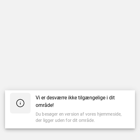
Vi er desværre ikke tilgængelige i dit
område!
Du besøger en version af vores hjemmeside,
der ligger uden for dit område.