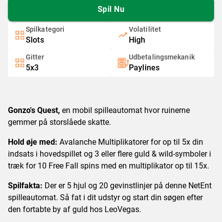
Spil Nu
Spilkategori
Volatilitet
Slots
High
Gitter
Udbetalingsmekanik
5x3
Paylines
Gonzo's Quest,
en mobil spilleautomat hvor ruinerne
gemmer på storslåede skatte.
Hold øje med:
Avalanche Multiplikatorer for op til 5x din
indsats i hovedspillet og 3 eller flere guld & wild-symboler i
træk for 10 Free Fall spins med en multiplikator op til 15x.
Spilfakta:
Der er 5 hjul og 20 gevinstlinjer på denne NetEnt
spilleautomat. Så fat i dit udstyr og start din søgen efter
den fortabte by af guld hos LeoVegas.