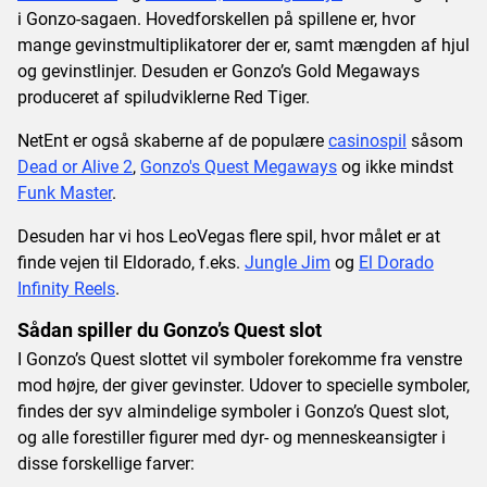
i Gonzo-sagaen. Hovedforskellen på spillene er, hvor
mange gevinstmultiplikatorer der er, samt mængden af hjul
og gevinstlinjer. Desuden er Gonzo’s Gold Megaways
produceret af spiludviklerne Red Tiger.
NetEnt er også skaberne af de populære
casinospil
såsom
Dead or Alive 2
,
Gonzo's Quest Megaways
og ikke mindst
Funk Master
.
Desuden har vi hos LeoVegas flere spil, hvor målet er at
finde vejen til Eldorado, f.eks.
Jungle Jim
og
El Dorado
Infinity Reels
.
Sådan spiller du Gonzo’s Quest slot
I Gonzo’s Quest slottet vil symboler forekomme fra venstre
mod højre, der giver gevinster. Udover to specielle symboler,
findes der syv almindelige symboler i Gonzo’s Quest slot,
og alle forestiller figurer med dyr- og menneskeansigter i
disse forskellige farver: