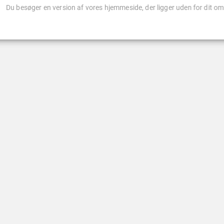
Du besøger en version af vores hjemmeside, der ligger uden for dit o
LIVE CASINO
SPORTS
Nyheder
Live lige nu
Populære
Fodbold Odds
LeoVegas Eksklusive
Superliga Odds
Roulette
Tennis Odds
Blackjack
Formel 1 Odds
Baccarat
Mine Spil