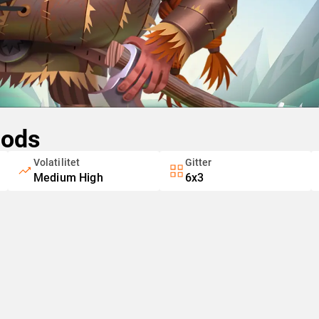
Gods
Volatilitet
Gitter
Medium High
6x3